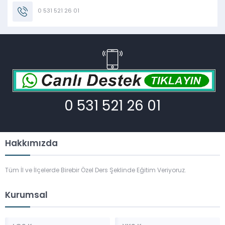
0 531 521 26 01
0 531 521 26 01
Hakkımızda
Tüm İl ve İlçelerde Birebir Özel Ders Şeklinde Eğitim Veriyoruz.
Kurumsal