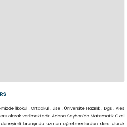
RS
izde İlkokul , Ortaokul , Lise , Üniversite Hazırlık , Dgs , Ales
el ders olarak verilmektedir. Adana Seyhan’da Matematik Özel
ıl deneyimli branşında uzman öğretmenlerden ders alarak