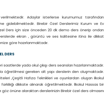
verilmektedir. Adaylar isterlerse kurumumuz tarafından
ine gidebilmektedir. Birebir Özel Derslerimiz Kurum ve Ev
r Özel Ders için size önceden 20 dk demo ders önerip ondan
erslerde ekran , görüntü ve ses kalitesine itina ile dikkat
enize göre hazırlanmaktadır.
EL DERS
ri saatlerde yada okul çıkışı ders seansları hazırlanmaktadır.
arda öğretilmesi gereken alt yapı derslerin den oluşmaktadır.
iteleri ,Çeşitli Hafıza Teknikleri ve oyunlardan oluşan ilkokul
farklılığı dikkate alınarak öğretilmektedir. İlkokul Hassas bir
e göz önüne alaraktan derslerinizin Birebir özel ders olmasını