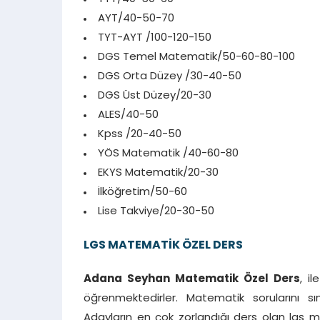
AYT/40-50-70
TYT-AYT /100-120-150
DGS Temel Matematik/50-60-80-100
DGS Orta Düzey /30-40-50
DGS Üst Düzey/20-30
ALES/40-50
Kpss /20-40-50
YÖS Matematik /40-60-80
EKYS Matematik/20-30
İlköğretim/50-60
Lise Takviye/20-30-50
LGS MATEMATİK ÖZEL DERS
Adana Seyhan Matematik Özel Ders
, i
öğrenmektedirler. Matematik sorularını sı
Adayların en çok zorlandığı ders olan lgs m