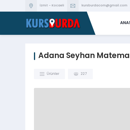
İzmit - Kocaeli
kursburdacom@gmail.com
ANA
Adana Seyhan Matemati
Ürünler
227