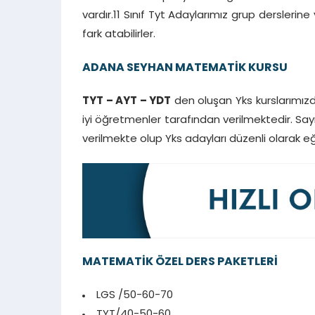
vardır.11 Sınıf Tyt Adaylarımız grup dersleri
fark atabilirler.
ADANA SEYHAN MATEMATİK KURSU
TYT – AYT – YDT
den oluşan Yks kurslarımızd
iyi öğretmenler tarafından verilmektedir. Sayısa
verilmekte olup Yks adayları düzenli olarak e
MATEMATİK ÖZEL DERS PAKETLERİ
LGS /50-60-70
TYT/40-50-60