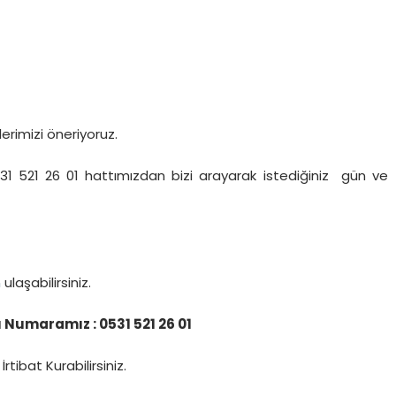
lerimizi öneriyoruz.
31 521 26 01 hattımızdan bizi arayarak istediğiniz gün ve
n
ulaşabilirsiniz.
 Numaramız : 0531 521 26 01
İrtibat Kurabilirsiniz.