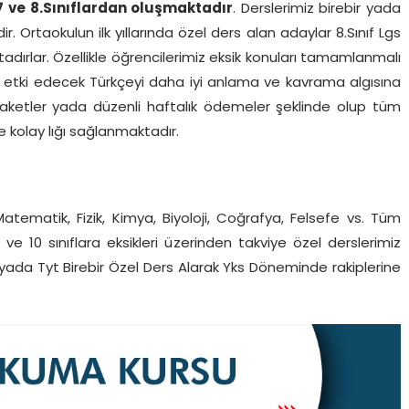
7 ve 8.Sınıflardan oluşmaktadır
. Derslerimiz birebir yada
ir. Ortaokulun ilk yıllarında özel ders alan adaylar 8.Sınıf Lgs
dırlar. Özellikle öğrencilerimiz eksik konuları tamamlanmalı
ine etki edecek Türkçeyi daha iyi anlama ve kavrama algısına
ık Paketler yada düzenli haftalık ödemeler şeklinde olup tüm
 kolay lığı sağlanmaktadır.
Matematik, Fizik, Kimya, Biyoloji, Coğrafya, Felsefe vs. Tüm
ve 10 sınıflara eksikleri üzerinden takviye özel derslerimiz
ne yada Tyt Birebir Özel Ders Alarak Yks Döneminde rakiplerine