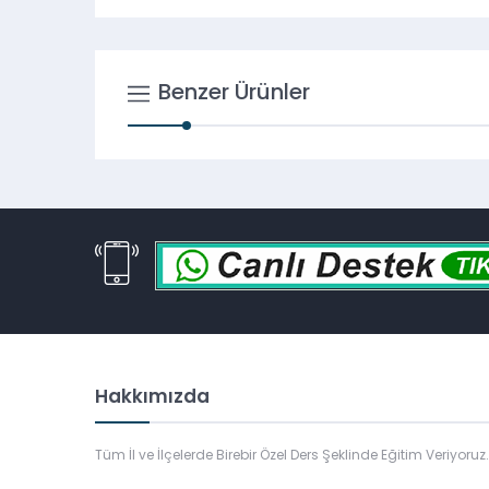
Benzer Ürünler
Hakkımızda
Tüm İl ve İlçelerde Birebir Özel Ders Şeklinde Eğitim Veriyoruz.