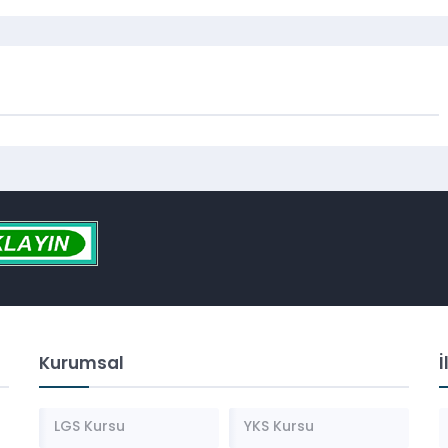
Kurumsal
İ
LGS Kursu
YKS Kursu