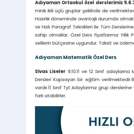
Adıyaman Ortaokul özel derslerimiz 5.6.
minik ikili üçlü gruplar şeklinde de verilmekted
Hazırlık döneminde avantajlı durumda olmakta
ve Hızlı Paragraf Teknikleri ile Tüm Dersler
sahip olmalılar. Özel Ders fiyatlarımız Yıll
velilerin bütçesine uygundur. Taksit ve ödeme
Adıyaman Matematik Özel Ders
Sivas Liseler
9.10.11 ve 12 Sınıf adaylarına 
Dersleri Kapsayan bir eğitim verilmektedir.9 
vardır.11 Sınıf Tyt Adaylarımız grup dersleri
fark atabilirler.