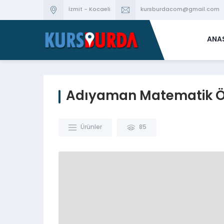
İzmit - Kocaeli
kursburdacom@gmail.com
ANA
Adıyaman Matematik Ö
Ürünler
85