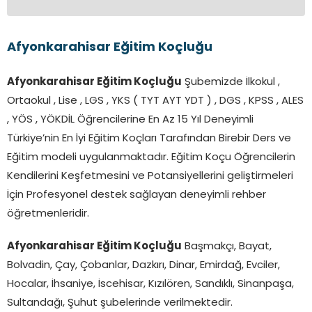
Afyonkarahisar Eğitim Koçluğu
Afyonkarahisar Eğitim Koçluğu
Şubemizde İlkokul ,
Ortaokul , Lise , LGS , YKS ( TYT AYT YDT ) , DGS , KPSS , ALES
, YÖS , YÖKDİL Öğrencilerine En Az 15 Yıl Deneyimli
Türkiye’nin En İyi Eğitim Koçları Tarafından Birebir Ders ve
Eğitim modeli uygulanmaktadır. Eğitim Koçu Öğrencilerin
Kendilerini Keşfetmesini ve Potansiyellerini geliştirmeleri
İçin Profesyonel destek sağlayan deneyimli rehber
öğretmenleridir.
Afyonkarahisar Eğitim Koçluğu
Başmakçı, Bayat,
Bolvadin, Çay, Çobanlar, Dazkırı, Dinar, Emirdağ,‎ Evciler,‎
Hocalar, İhsaniye,‎ İscehisar, Kızılören,‎ Sandıklı,‎ Sinanpaşa,
Sultandağı, Şuhut şubelerinde verilmektedir.