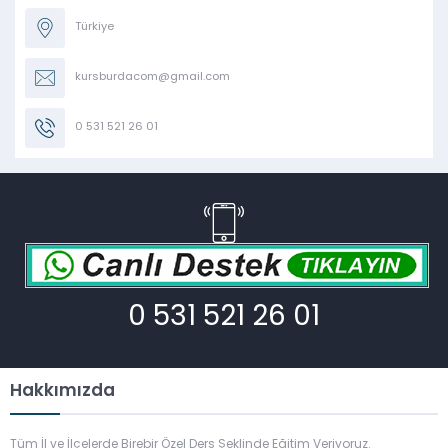
Türkiye
kursburdacom@gmail.com
0 531 521 26 01
0 531 521 26 01
Hakkımızda
Tüm İl ve İlçelerde Birebir Özel Ders Şeklinde Eğitim Veriyoruz.