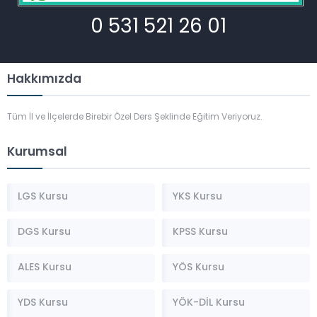
0 531 521 26 01
Hakkımızda
Tüm İl ve İlçelerde Birebir Özel Ders Şeklinde Eğitim Veriyoruz.
Kurumsal
LGS Kursu
YKS Kursu
DGS Kursu
KPSS Kursu
ALES Kursu
YÖS Kursu
YDS Kursu
YÖK-DİL Kursu