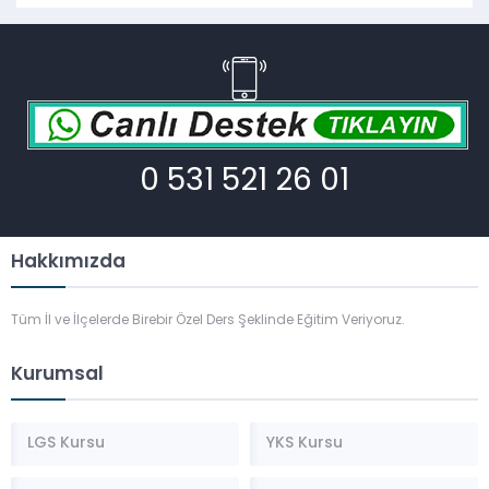
0 531 521 26 01
Hakkımızda
Tüm İl ve İlçelerde Birebir Özel Ders Şeklinde Eğitim Veriyoruz.
Kurumsal
LGS Kursu
YKS Kursu