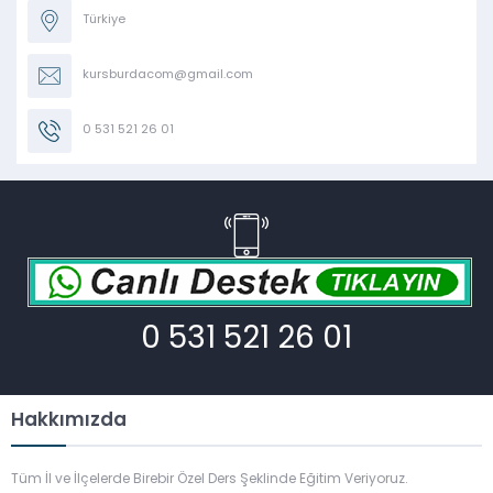
Türkiye
kursburdacom@gmail.com
0 531 521 26 01
0 531 521 26 01
Hakkımızda
Tüm İl ve İlçelerde Birebir Özel Ders Şeklinde Eğitim Veriyoruz.