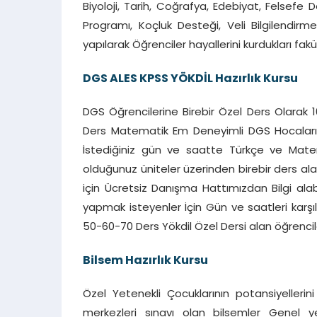
Biyoloji, Tarih, Coğrafya, Edebiyat, Felsefe 
Programı, Koçluk Desteği, Veli Bilgilendirme
yapılarak Öğrenciler hayallerini kurdukları fak
DGS ALES KPSS YÖKDİL Hazırlık Kursu
DGS Öğrencilerine Birebir Özel Ders Olarak 1
Ders Matematik Em Deneyimli DGS Hocalarımı
İstediğiniz gün ve saatte Türkçe ve Matemati
olduğunuz üniteler üzerinden birebir ders ala
için Ücretsiz Danışma Hattımızdan Bilgi alabi
yapmak isteyenler İçin Gün ve saatleri karşıl
50-60-70 Ders Yökdil Özel Dersi alan öğrenci
Bilsem Hazırlık Kursu
Özel Yetenekli Çocuklarının potansiyelleri
merkezleri sınavı olan bilsemler Genel 