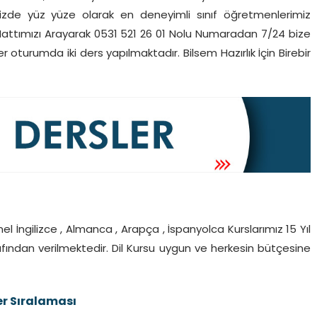
mizde yüz yüze olarak en deneyimli sınıf öğretmenlerimiz
Hattımızı Arayarak 0531 521 26 01 Nolu Numaradan 7/24 bize
er oturumda iki ders yapılmaktadır. Bilsem Hazırlık İçin Birebir
Genel İngilizce , Almanca , Arapça , İspanyolca Kurslarımız 15 Yıl
afından verilmektedir. Dil Kursu uygun ve herkesin bütçesine
er Sıralaması