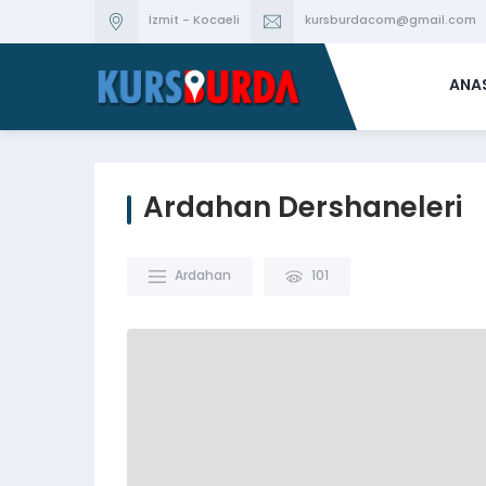
İzmit - Kocaeli
kursburdacom@gmail.com
ANA
Ardahan Dershaneleri
Ardahan
101