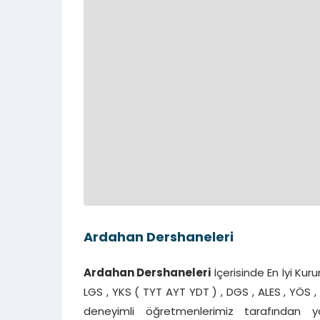
Ardahan Dershaneleri
Ardahan Dershaneleri
İçerisinde En İyi Kurum
LGS , YKS ( TYT AYT YDT ) , DGS , ALES , YÖS , Y
deneyimli öğretmenlerimiz tarafından ya