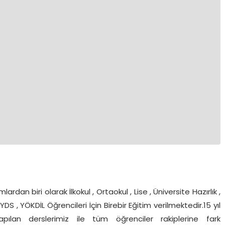
lardan biri olarak İlkokul , Ortaokul , Lise , Üniversite Hazırlık ,
DS , YÖKDİL Öğrencileri İçin Birebir Eğitim verilmektedir.15 yıl
pılan derslerimiz ile tüm öğrenciler rakiplerine fark