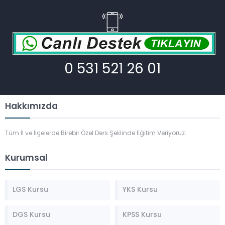
0 531 521 26 01
Hakkımızda
Tüm İl ve İlçelerde Birebir Özel Ders Şeklinde Eğitim Veriyoruz.
Kurumsal
LGS Kursu
YKS Kursu
DGS Kursu
KPSS Kursu