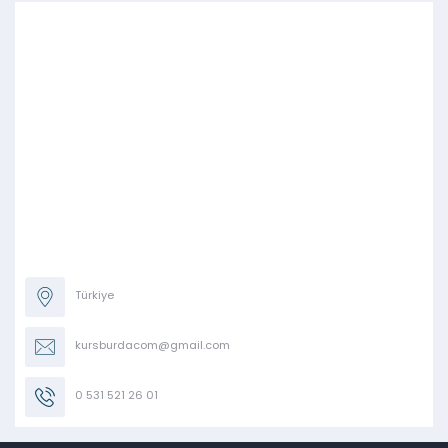
Türkiye
kursburdacom@gmail.com
0 531 521 26 01