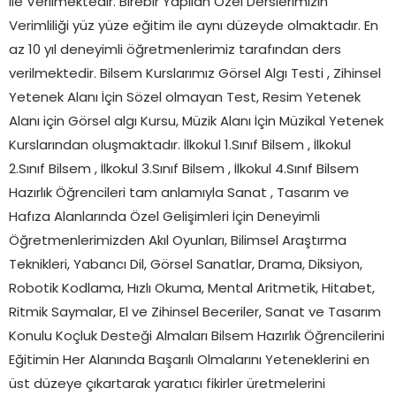
İle Verilmektedir. Birebir Yapılan Özel Derslerimizin
Verimliliği yüz yüze eğitim ile aynı düzeyde olmaktadır. En
az 10 yıl deneyimli öğretmenlerimiz tarafından ders
verilmektedir. Bilsem Kurslarımız Görsel Algı Testi , Zihinsel
Yetenek Alanı İçin Sözel olmayan Test, Resim Yetenek
Alanı için Görsel algı Kursu, Müzik Alanı İçin Müzikal Yetenek
Kurslarından oluşmaktadır. İlkokul 1.Sınıf Bilsem , İlkokul
2.Sınıf Bilsem , İlkokul 3.Sınıf Bilsem , İlkokul 4.Sınıf Bilsem
Hazırlık Öğrencileri tam anlamıyla Sanat , Tasarım ve
Hafıza Alanlarında Özel Gelişimleri İçin Deneyimli
Öğretmenlerimizden Akıl Oyunları, Bilimsel Araştırma
Teknikleri, Yabancı Dil, Görsel Sanatlar, Drama, Diksiyon,
Robotik Kodlama, Hızlı Okuma, Mental Aritmetik, Hitabet,
Ritmik Saymalar, El ve Zihinsel Beceriler, Sanat ve Tasarım
Konulu Koçluk Desteği Almaları Bilsem Hazırlık Öğrencilerini
Eğitimin Her Alanında Başarılı Olmalarını Yeteneklerini en
üst düzeye çıkartarak yaratıcı fikirler üretmelerini