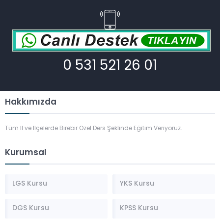
0 531 521 26 01
Hakkımızda
Tüm İl ve İlçelerde Birebir Özel Ders Şeklinde Eğitim Veriyoruz.
Kurumsal
LGS Kursu
YKS Kursu
DGS Kursu
KPSS Kursu