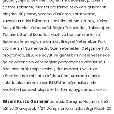
grupla çalışma teknikleri, öğrenme becerileri, problem
çözme teknikleri, bilimsel araştırma teknikleri, girişimcilik,
eleştirel düşünme, yaratıcı düşünme, karar verme,
kaynakları etkin kullanma; Fen Bilimleri, Matematik, Türkçe,
Sosyal Bilimler, Yabancı Dil, Bilişim Teknolojileri, Teknoloji Ve
Tasarım, Görsel Sanatlar, Müzik ve benzeri alanlar ile
ilişkilendirilerek eğitime alınırlar. Bireysel Yetenekleri Fark
Ettirme 2 Yıl Sürmektedir, Özel Yetenekleri Geliştirme ( Bu
programda, BİLSEM’e soyut ve genel bir zihinsel yetenekle
gelen öğrencinin yeteneğinin performansa dönüştüğü
özel alan artık tespit edilmiş durumdadır ) ve Proje
Yönetimi Üretimi Haftalık 1 ile 4 Ders Arasında olacak
şekilde planlanmaktadır. BİLSEM’de öğrencilerin kılık
kıyafetleri serbest olup belli bir forma uygulaması yoktur.
Bilsem Kursu Gaziemir
Ücretsiz Danışma Hattımızı 0531
521 26 01 arayarak 7/24 Danışmanlarımızdan Bilgi Alabilir 20