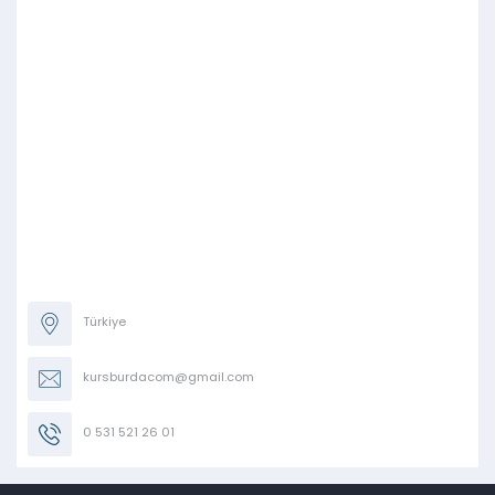
Türkiye
kursburdacom@gmail.com
0 531 521 26 01