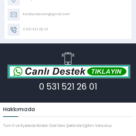
kursburdacom@gmail.com
0 531 521 26 01
0 531 521 26 01
Hakkımızda
Tüm İl ve İlçelerde Birebir Özel Ders Şeklinde Eğitim Veriyoruz.