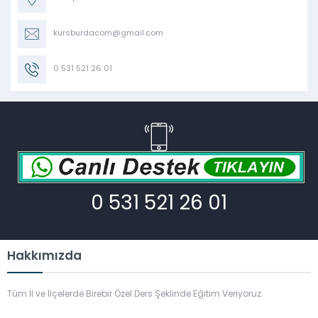
kursburdacom@gmail.com
0 531 521 26 01
0 531 521 26 01
Hakkımızda
Tüm İl ve İlçelerde Birebir Özel Ders Şeklinde Eğitim Veriyoruz.