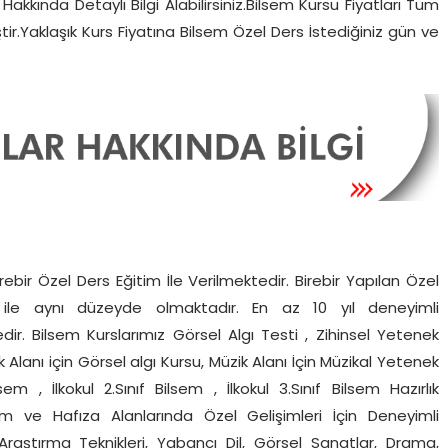
akkında Detaylı Bilgi Alabilirsiniz.Bilsem Kursu Fiyatları Tüm
ir.Yaklaşık Kurs Fiyatına Bilsem Özel Ders İstediğiniz gün ve
bir Özel Ders Eğitim İle Verilmektedir. Birebir Yapılan Özel
im ile aynı düzeyde olmaktadır. En az 10 yıl deneyimli
ir. Bilsem Kurslarımız Görsel Algı Testi , Zihinsel Yetenek
Alanı için Görsel algı Kursu, Müzik Alanı İçin Müzikal Yetenek
sem , İlkokul 2.Sınıf Bilsem , İlkokul 3.Sınıf Bilsem Hazırlık
m ve Hafıza Alanlarında Özel Gelişimleri İçin Deneyimli
Araştırma Teknikleri, Yabancı Dil, Görsel Sanatlar, Drama,