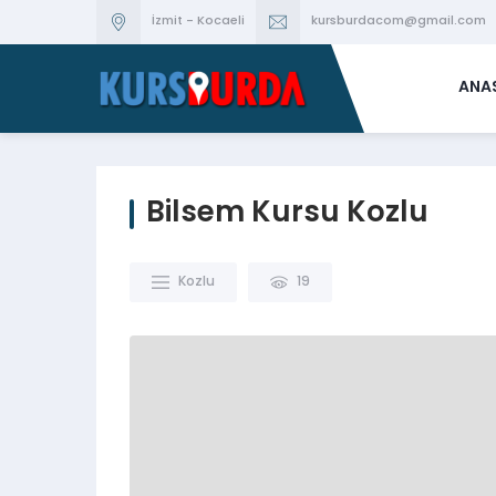
İzmit - Kocaeli
kursburdacom@gmail.com
ANA
Bilsem Kursu Kozlu
Kozlu
19