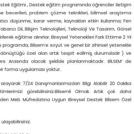
Destek Eğitimi , Destek eğitim programında öğrenciler iletişim
me becerileri, problem çözme teknikleri, bilimsel araştırma
yaratıcı düşünme, karar verme, kaynakları etkin kullanma; Fen
Yabancı Dil, Bilişim Teknolojileri, Teknoloji Ve Tasarım, Görsel
irilerek eğitime alınırlar. Bireysel Yetenekleri Fark Ettirme 2 Yıl
u programda, Bilsem’e soyut ve genel bir zihinsel yetenekle
dönüştüğü özel alan artık tespit edilmiş durumdadır ) ve
ers Arasında olacak şekilde planlanmaktadır. BİLSEM’ de
i bir forma uygulaması yoktur.
arayarak 7/24 Danışmanlarımızdan Bilgi Alabilir 20 Dakika
imlerimizi görebilirsiniz.Bilsemli Olmak Artık çok daha
inden Meb Müfredatına Uygun Bireysel Destek Bilsem Özel
n
ulaşabilirsiniz.