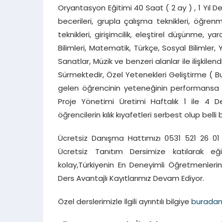
Oryantasyon Eğitimi 40 Saat ( 2 ay ) , 1 Yıl 
becerileri, grupla çalışma teknikleri, öğren
teknikleri, girişimcilik, eleştirel düşünme, 
Bilimleri, Matematik, Türkçe, Sosyal Bilimler, 
Sanatlar, Müzik ve benzeri alanlar ile ilişkilend
Sürmektedir, Özel Yetenekleri Geliştirme ( B
gelen öğrencinin yeteneğinin performansa 
Proje Yönetimi Üretimi Haftalık 1 ile 4 D
öğrencilerin kılık kıyafetleri serbest olup bell
Ücretsiz Danışma Hattımızı 0531 521 26 01 
Ücretsiz Tanıtım Dersimize katılarak eğit
kolay,Türkiyenin En Deneyimli Öğretmenler
Ders Avantajlı Kayıtlarımız Devam Ediyor.
Özel derslerimizle İlgili ayrıntılı bilgiye
burada