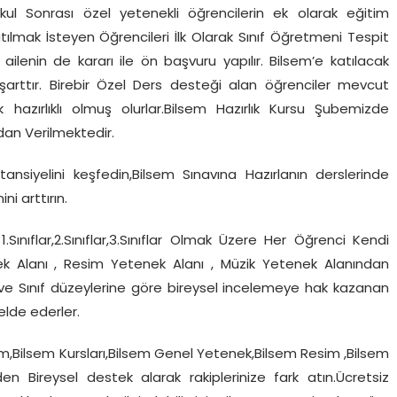
 Okul Sonrası özel yetenekli öğrencilerin ek olarak eğitim
atılmak İsteyen Öğrencileri İlk Olarak Sınıf Öğretmeni Tespit
ailenin de kararı ile ön başvuru yapılır. Bilsem’e katılacak
 şarttır. Birebir Özel Ders desteği alan öğrenciler mevcut
k hazırlıklı olmuş olurlar.Bilsem Hazırlık Kursu Şubemizde
dan Verilmektedir.
ansiyelini keşfedin,Bilsem Sınavına Hazırlanın derslerinde
ni arttırın.
1.Sınıflar,2.Sınıflar,3.Sınıflar Olmak Üzere Her Öğrenci Kendi
k Alanı , Resim Yetenek Alanı , Müzik Yetenek Alanından
a ve Sınıf düzeylerine göre bireysel incelemeye hak kazanan
elde ederler.
em,Bilsem Kursları,Bilsem Genel Yetenek,Bilsem Resim ,Bilsem
 Bireysel destek alarak rakiplerinize fark atın.Ücretsiz