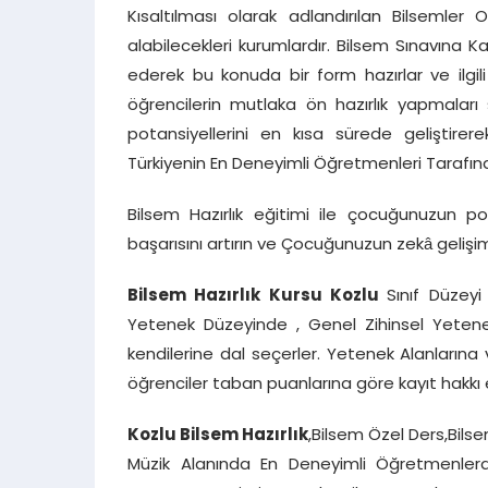
Kısaltılması olarak adlandırılan Bilsemler
alabilecekleri kurumlardır. Bilsem Sınavına K
ederek bu konuda bir form hazırlar ve ilgili 
öğrencilerin mutlaka ön hazırlık yapmaları
potansiyellerini en kısa sürede geliştirere
Türkiyenin En Deneyimli Öğretmenleri Tarafın
Bilsem Hazırlık eğitimi ile çocuğunuzun pot
başarısını artırın ve Çocuğunuzun zekâ gelişimi
Bilsem Hazırlık Kursu Kozlu
Sınıf Düzeyi 
Yetenek Düzeyinde , Genel Zihinsel Yetene
kendilerine dal seçerler. Yetenek Alanların
öğrenciler taban puanlarına göre kayıt hakkı 
Kozlu Bilsem Hazırlık
,Bilsem Özel Ders,Bils
Müzik Alanında En Deneyimli Öğretmenlerden