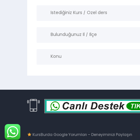
KursBurda Google Yorumları – Deneyiminizi Paylaşın