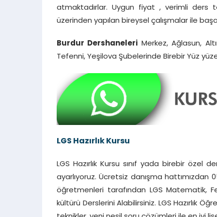
atmaktadırlar. Uygun fiyat , verimli ders 
üzerinden yapılan bireysel çalışmalar ile başar
Burdur Dershaneleri
Merkez, Ağlasun, Altı
Tefenni, Yeşilova Şubelerinde Birebir Yüz yüze
LGS Hazırlık Kursu
LGS Hazırlık Kursu sınıf yada birebir özel de
ayarlıyoruz. Ücretsiz danışma hattımızdan 053
öğretmenleri tarafından LGS Matematik, Fen Bi
kültürü Derslerini Alabilirsiniz. LGS Hazırlık Ö
teknikler, yeni nesil soru çözümleri ile en iyi l