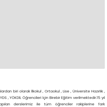
ardan biri olarak İlkokul , Ortaokul , Lise , Üniversite Hazırlık ,
DS , YÖKDİL Öğrencileri İçin Birebir Eğitim verilmektedir.15 yıl
pılan derslerimiz ile tüm öğrenciler rakiplerine fark