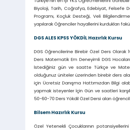
Türkiye’nin en iyi YKS Öğretmenlerini Görebilir
Biyoloji, Tarih, Coğrafya, Edebiyat, Felsefe 
Programı, Koçluk Desteği, Veli Bilgilendirme
yapılarak Öğrenciler hayallerini kurdukları fak
DGS ALES KPSS YÖKDİL Hazırlık Kursu
DGS Öğrencilerine Birebir Özel Ders Olarak 1
Ders Matematik Em Deneyimli DGS Hocalarımı
İstediğiniz gün ve saatte Türkçe ve Matemati
olduğunuz üniteler üzerinden birebir ders ala
için Ücretsiz Danışma Hattımızdan Bilgi alabi
yapmak isteyenler İçin Gün ve saatleri karşıl
50-60-70 Ders Yökdil Özel Dersi alan öğrenci
Bilsem Hazırlık Kursu
Özel Yetenekli Çocuklarının potansiyelleri