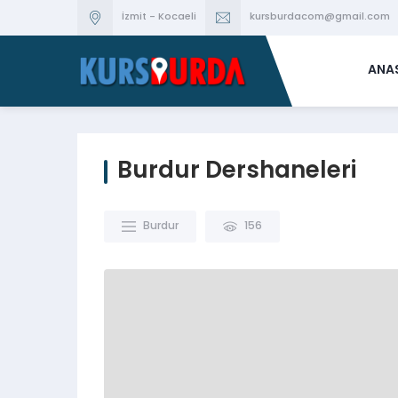
İzmit - Kocaeli
kursburdacom@gmail.com
ANA
Burdur Dershaneleri
Burdur
156