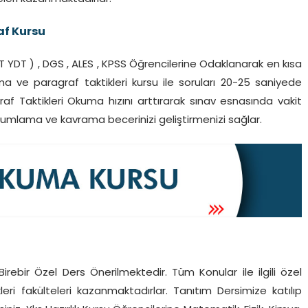
af Kursu
T YDT ) , DGS , ALES , KPSS Öğrencilerine Odaklanarak en kısa
ma ve paragraf taktikleri kursu ile soruları 20-25 saniyede
raf Taktikleri Okuma hızını arttırarak sınav esnasında vakit
umlama ve kavrama becerinizi geliştirmenizi sağlar.
irebir Özel Ders Önerilmektedir. Tüm Konular ile ilgili özel
kleri fakülteleri kazanmaktadırlar. Tanıtım Dersimize katılıp