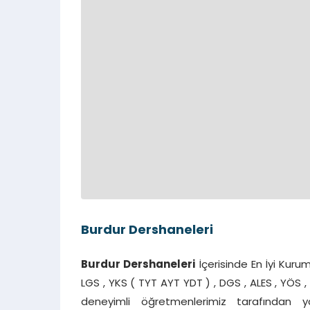
Burdur Dershaneleri
Burdur Dershaneleri
İçerisinde En İyi Kuruml
LGS , YKS ( TYT AYT YDT ) , DGS , ALES , YÖS , Y
deneyimli öğretmenlerimiz tarafından ya