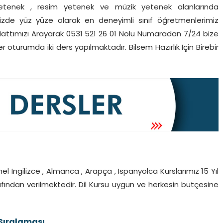
yetenek , resim yetenek ve müzik yetenek alanlarında
mizde yüz yüze olarak en deneyimli sınıf öğretmenlerimiz
Hattımızı Arayarak 0531 521 26 01 Nolu Numaradan 7/24 bize
er oturumda iki ders yapılmaktadır. Bilsem Hazırlık İçin Birebir
Genel İngilizce , Almanca , Arapça , İspanyolca Kurslarımız 15 Yıl
afından verilmektedir. Dil Kursu uygun ve herkesin bütçesine
 Sıralaması