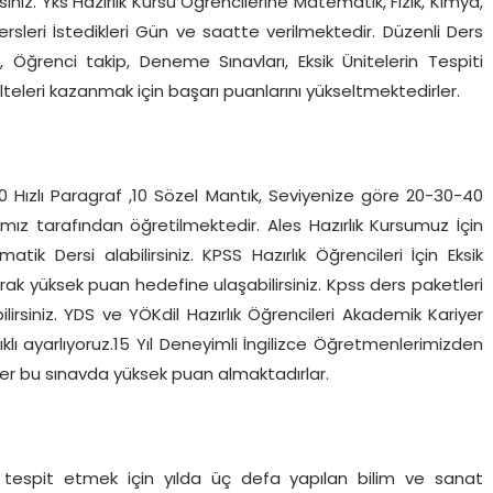
siniz. Yks Hazırlık Kursu Öğrencilerine Matematik, Fizik, Kimya,
Dersleri İstedikleri Gün ve saatte verilmektedir. Düzenli Ders
, Öğrenci takip, Deneme Sınavları, Eksik Ünitelerin Tespiti
ülteleri kazanmak için başarı puanlarını yükseltmektedirler.
0 Hızlı Paragraf ,10 Sözel Mantık, Seviyenize göre 20-30-40
z tarafından öğretilmektedir. Ales Hazırlık Kursumuz İçin
k Dersi alabilirsiniz. KPSS Hazırlık Öğrencileri İçin Eksik
rak yüksek puan hedefine ulaşabilirsiniz. Kpss ders paketleri
lirsiniz. YDS ve YÖKdil Hazırlık Öğrencileri Akademik Kariyer
ıklı ayarlıyoruz.15 Yıl Deneyimli İngilizce Öğretmenlerimizden
ler bu sınavda yüksek puan almaktadırlar.
ni tespit etmek için yılda üç defa yapılan bilim ve sanat