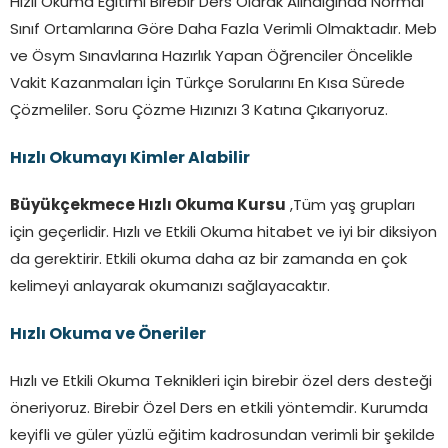
Hızlı Okuma Eğitimi Birebir Ders Olarak Alındığında Normal
unutmak istiyor, kimi de yalnızca biraz huzur
Sınıf Ortamlarına Göre Daha Fazla Verimli Olmaktadır. Meb
arıyordu.
190
Oysa hayat çoğu zaman büyük
ve Ösym Sınavlarına Hazırlık Yapan Öğrenciler Öncelikle
cevaplardan değil, küçük anların sakladığı
Vakit Kazanmaları İçin Türkçe Sorularını En Kısa Sürede
derinlikten ibaretti.
200
Bir pencerenin önünde
Çözmeliler. Soru Çözme Hızınızı 3 Katına Çıkarıyoruz.
duran sardunya, bir fincan çayın buharı, kapı
eşiğinde bekleyen sessiz bir kedi, insana
Hızlı Okumayı Kimler Alabilir
yaşadığını hatırlatabilirdi.
210
Gece biraz daha
koyulaştığında gökyüzünde beliren birkaç yıldız,
Büyükçekmece Hızlı Okuma Kursu
,Tüm yaş grupları
uzaklığın bile insanı avutabileceğini gösteriyordu.
için geçerlidir. Hızlı ve Etkili Okuma hitabet ve iyi bir diksiyon
220
Belki umut tam da buydu; karanlık arttığında
da gerektirir. Etkili okuma daha az bir zamanda en çok
bile içimizde sönmeyen küçük bir ışığı
kelimeyi anlayarak okumanızı sağlayacaktır.
koruyabilmek.
230
Sabah yeniden geldiğinde
Hızlı Okuma ve Öneriler
sokaklar dolacak, sesler artacak, hayat kendi
telaşına kaldığı yerden devam edecekti.
240
Hızlı ve Etkili Okuma Teknikleri için birebir özel ders desteği
Fakat bu akşamın sakinliği, onu yaşayanların
öneriyoruz. Birebir Özel Ders en etkili yöntemdir. Kurumda
kalbinde uzun süre silinmeyecek bir iz
keyifli ve güler yüzlü eğitim kadrosundan verimli bir şekilde
bırakacaktı.