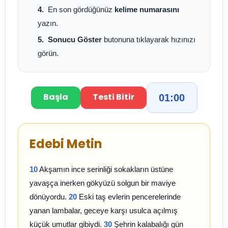
En son gördüğünüz
kelime numarasını
yazın.
Sonucu Göster
butonuna tıklayarak hızınızı
görün.
01:00
Başla
Testi Bitir
Edebi Metin
10
Akşamın ince serinliği sokakların üstüne
yavaşça inerken gökyüzü solgun bir maviye
dönüyordu.
20
Eski taş evlerin pencerelerinde
yanan lambalar, geceye karşı usulca açılmış
küçük umutlar gibiydi.
30
Şehrin kalabalığı gün