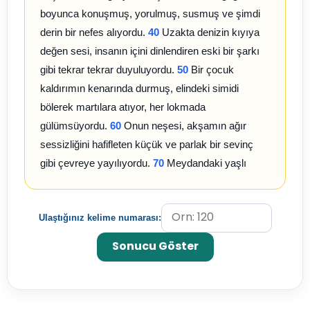
boyunca konuşmuş, yorulmuş, susmuş ve şimdi
derin bir nefes alıyordu.
40
Uzakta denizin kıyıya
değen sesi, insanın içini dinlendiren eski bir şarkı
gibi tekrar tekrar duyuluyordu.
50
Bir çocuk
kaldırımın kenarında durmuş, elindeki simidi
bölerek martılara atıyor, her lokmada
gülümsüyordu.
60
Onun neşesi, akşamın ağır
sessizliğini hafifleten küçük ve parlak bir sevinç
gibi çevreye yayılıyordu.
70
Meydandaki yaşlı
çınar ağacı, yılların yükünü taşısa da dimdik
ayakta duruyor, rüzgârla fısıldaşır gibi
Ulaştığınız kelime numarası:
sallanıyordu.
80
İnsan bazen yalnızca böyle bir
ağacın gölgesinde oturup geçen zamana bakmak
Sonucu Göster
isterdi.
90
Çünkü bazı sessizlikler, uzun
cümlelerden daha fazla şey anlatırdı insana.
100
O sırada dar bir sokaktan yükselen hafif kahve