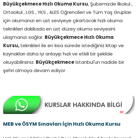
kokusu, hatıraların kapısını aralayan görünmez
Büyükçekmece Hızlı Okuma Kursu
, Şubemizde İlkokul ,
bir anahtar gibiydi.
110
Gençliğin aceleyle
Ortaokul , LGS , YKS , ALES Öğrencileri ve Tüm Yaş Grupları
yürüdüğü yollar, çoğu zaman dönüp bakıldığında
için okumanızı en üst seviyeye çıkartacak hızlı okuma
daha anlamlı görünürdü.
120
İnsan yaş aldıkça,
teknikleri dakikada en üst düzey okuma seviyesini
bazı şeylerin hızla değil sabırla güzelleştiğini daha
ulaşmanızı sağlar.
Büyükçekmece Hızlı Okuma
iyi anlardı.
130
Bir kitabın yavaşça açılan
Kursu,
teknikleri ile en kısa sürede istediğiniz kitap ve
sayfaları, dost bir sesin kulağa eğilip usulca
kaynakları daha iyi anlayıp hızlı ve etkili bir şekilde
konuşması kadar sıcak gelebilirdi.
140
Belki de bu
okuyabilirsiniz.
Büyükçekmece
İstanbul'un nadide bir
yüzden okumak, yalnızca öğrenmek değil aynı
şehri olmaya devam ediyor
zamanda hayata daha derinden dokunmaktı.
150
Her cümle, insanın iç dünyasında yeni bir pencere
açar, bakışını biraz daha uzaklara taşırdı.
160
Gecenin ilerleyen saatlerinde sokak lambaları sarı
ışıklarıyla kaldırımlara sessiz daireler çiziyordu.
170
Bu ışıkların altında yürüyen herkes, sanki
MEB ve ÖSYM Sınavları İçin Hızlı Okuma Kursu
kendi hikâyesini taşıyan görünmez bir yolcuydu.
180
Kimi yarına yetişmeye çalışıyor, kimi dünü