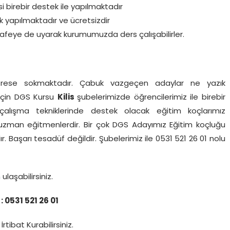
i birebir destek ile yapılmaktadır
k yapılmaktadır ve ücretsizdir
afeye de uyarak kurumumuzda ders çalışabilirler.
 strese sokmaktadır. Çabuk vazgeçen adaylar ne yazık
 için DGS Kursu
Kilis
şubelerimizde öğrencilerimiz ile birebir
 çalışma tekniklerinde destek olacak eğitim koçlarımız
k uzman eğitmenlerdir. Bir çok DGS Adayımız Eğitim koçluğu
ır. Başarı tesadüf değildir. Şubelerimiz ile 0531 521 26 01 nolu
n
ulaşabilirsiniz.
 0531 521 26 01
İrtibat Kurabilirsiniz.