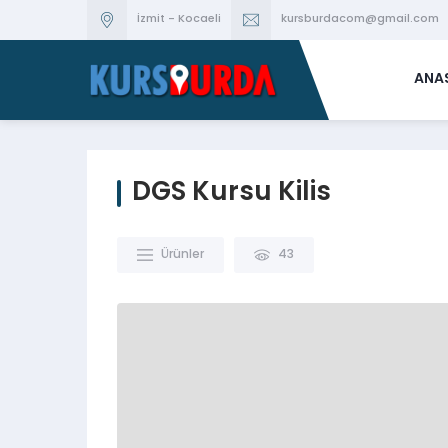
İzmit - Kocaeli
kursburdacom@gmail.com
ANA
DGS Kursu Kilis
Ürünler
43