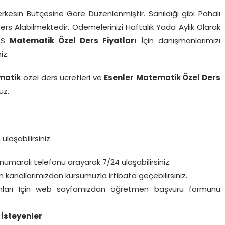
rkesin Bütçesine Göre Düzenlenmiştir. Sanıldığı gibi Pahalı
 Ders Alabilmektedir. Ödemelerinizi Haftalık Yada Aylık Olarak
KS
Matematik Özel Ders Fiyatları
İçin danışmanlarımızı
iz.
matik
özel ders ücretleri ve
Esenler
Matematik Özel Ders
uz.
n
ulaşabilirsiniz.
numaralı telefonu arayarak 7/24 ulaşabilirsiniz.
kanallarımızdan kursumuzla irtibata geçebilirsiniz.
anları İçin web sayfamızdan öğretmen başvuru formunu
İsteyenler