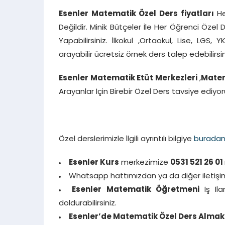
Esenler Matematik Özel Ders fiyatları
He
Değildir. Minik Bütçeler İle Her Öğrenci Özel
Yapabilirsiniz. İlkokul ,Ortaokul, Lise, LGS, Y
arayabilir ücretsiz örnek ders talep edebilirsin
Esenler Matematik Etüt Merkezleri
,
Mate
Arayanlar İçin Birebir Özel Ders tavsiye ediyor
Özel derslerimizle İlgili ayrıntılı bilgiye
burada
Esenler Kurs
merkezimize
0531 521 26 01
Whatsapp hattımızdan ya da diğer iletişim 
Esenler Matematik Öğretmeni
İş İl
doldurabilirsiniz.
Esenler’de Matematik Özel Ders Almak 