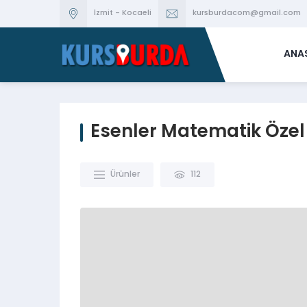
İzmit - Kocaeli
kursburdacom@gmail.com
ANA
Esenler Matematik Özel
Ürünler
112