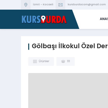
İzmit - Kocaeli
kursburdacom@gmail.com
ANA
Gölbaşı İlkokul Özel De
Ürünler
111