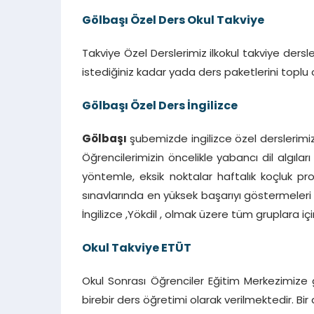
Gölbaşı
Özel Ders Okul Takviye
Takviye Özel Derslerimiz ilkokul takviye dersleri
istediğiniz kadar yada ders paketlerini toplu ol
Gölbaşı
Özel Ders İngilizce
Gölbaşı
şubemizde ingilizce özel derslerimiz 
Öğrencilerimizin öncelikle yabancı dil algıla
yöntemle, eksik noktalar haftalık koçluk pr
sınavlarında en yüksek başarıyı göstermeleri iç
İngilizce ,Yökdil , olmak üzere tüm gruplara için
Okul Takviye ETÜT
Okul Sonrası Öğrenciler Eğitim Merkezimize 
birebir ders öğretimi olarak verilmektedir. Bir