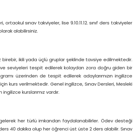
, ortaokul sınav takviyeler, lise 9.10.11.12. sınıf ders takviyeler
arak alabilirsiniz.
birebir, ikili yada üçlü gruplar şeklinde tavsiye edilmektedir.
rı ve seviyeleri tespit edilerek kolaydan zora doğru giden bir
ogramı üzerinden de tespit edilerek adaylarımızın ingilizce
in kurs verilmektedir. Genel ingilizce, Sınav Dersleri, Mesleki
 ingilizce kurslarımız vardır.
gelerek her türlü imkandan faydalanabilirler. Ödev desteği
 ders 40 dakika olup her öğrenci üst üste 2 ders alabilir. Sınav