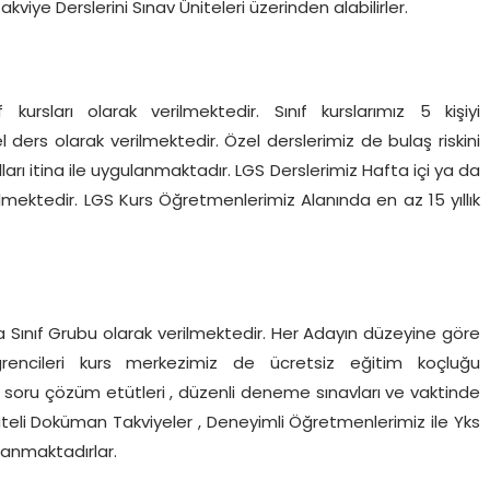
Takviye Derslerini Sınav Üniteleri üzerinden alabilirler.
ursları olarak verilmektedir. Sınıf kurslarımız 5 kişiyi
ders olarak verilmektedir. Özel derslerimiz de bulaş riskini
arı itina ile uygulanmaktadır. LGS Derslerimiz Hafta içi ya da
lmektedir. LGS Kurs Öğretmenlerimiz Alanında en az 15 yıllık
ya da Sınıf Grubu olarak verilmektedir. Her Adayın düzeyine göre
rencileri kurs merkezimiz de ücretsiz eğitim koçluğu
 soru çözüm etütleri , düzenli deneme sınavları ve vaktinde
iteli Doküman Takviyeler , Deneyimli Öğretmenlerimiz ile Yks
azanmaktadırlar.