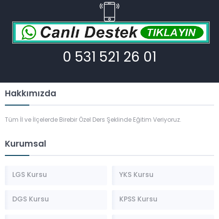
0 531 521 26 01
Hakkımızda
Tüm İl ve İlçelerde Birebir Özel Ders Şeklinde Eğitim Veriyoruz.
Kurumsal
LGS Kursu
YKS Kursu
DGS Kursu
KPSS Kursu