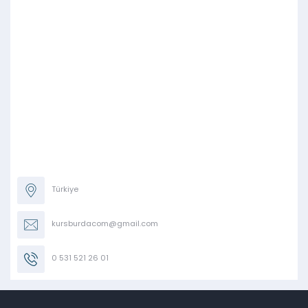
Türkiye
kursburdacom@gmail.com
0 531 521 26 01