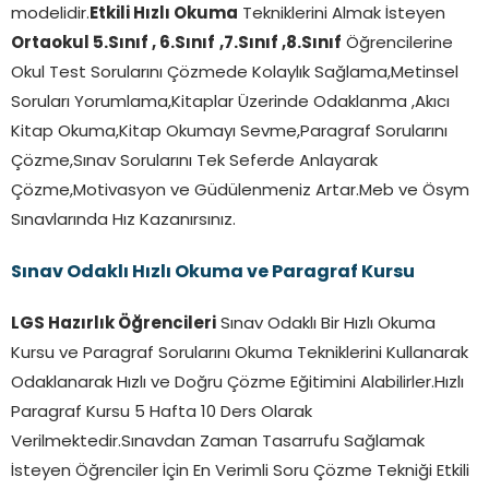
modelidir.
Etkili Hızlı Okuma
Tekniklerini Almak İsteyen
Ortaokul 5.Sınıf , 6.Sınıf
,7.Sınıf ,8.Sınıf
Öğrencilerine
Okul Test Sorularını Çözmede Kolaylık Sağlama,Metinsel
Soruları Yorumlama,Kitaplar Üzerinde Odaklanma ,Akıcı
Kitap Okuma,Kitap Okumayı Sevme,Paragraf Sorularını
Çözme,Sınav Sorularını Tek Seferde Anlayarak
Çözme,Motivasyon ve Güdülenmeniz Artar.Meb ve Ösym
Sınavlarında Hız Kazanırsınız.
Sınav Odaklı Hızlı Okuma ve Paragraf Kursu
LGS Hazırlık Öğrencileri
Sınav Odaklı Bir Hızlı Okuma
Kursu ve Paragraf Sorularını Okuma Tekniklerini Kullanarak
Odaklanarak Hızlı ve Doğru Çözme Eğitimini Alabilirler.Hızlı
Paragraf Kursu 5 Hafta 10 Ders Olarak
Verilmektedir.Sınavdan Zaman Tasarrufu Sağlamak
İsteyen Öğrenciler İçin En Verimli Soru Çözme Tekniği Etkili