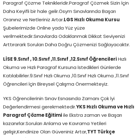
Paragraf Çözme Teknikleridir.Paragraf Çözmek Sizin İçin
Daha Keyifli bir hale gelir.Ösym Sınavlarında Başarı
Oranınız ve Netleriniz Artar.
LGS Hızlı Okuma Kursu
Şubelerimizde Online yada Yüz yüze
verilmektedir.Sınavlarda Odaklanmak Dikkat Seviyenizi
Arttırarark Soruları Daha Doğru Çözmenizi Sağlayacaktır.
LİSE 9.Sınıf , 10.Sınıf ,11.Sınıf
,12.Sınıf Öğrencileri
Hızlı
Okuma ve Hızlı Paragraf Kursuna İstedikleri Günlerde
Katılabilirler.9.Sınıf Hızlı Okuma ,10.Sınıf Hızlı Okuma ,11.Sınıf
Öğrencileri İçin Bireysel Çalışma Önermekteyiz.
YKS Öğrencilerinin Sınav Esnasında Zamanı Çok İyi
Değerlendirmesi gerekmektedir.
YKS Hızlı Okuma ve Hızlı
Paragraf Çözme Eğitimi
ile Ekstra zaman ve Başarı
kazanırlar.Soruları Anlama ve Kavrama Yetileri
gelişir,Kendinize Olan Güveniniz Artar,
TYT Türkçe