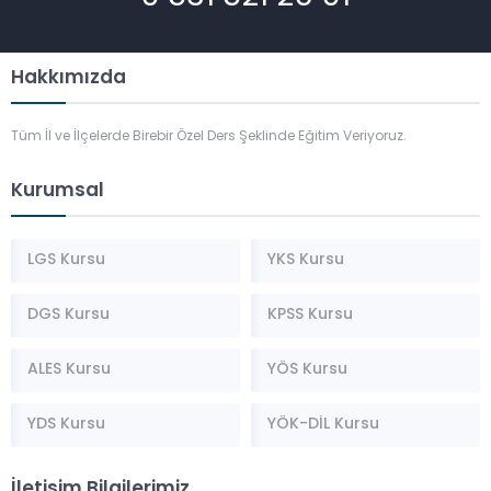
Hakkımızda
Tüm İl ve İlçelerde Birebir Özel Ders Şeklinde Eğitim Veriyoruz.
Kurumsal
LGS Kursu
YKS Kursu
DGS Kursu
KPSS Kursu
ALES Kursu
YÖS Kursu
YDS Kursu
YÖK-DİL Kursu
İletişim Bilgilerimiz