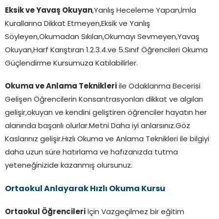
Eksik ve Yavaş Okuyan
,Yanlış Heceleme Yapan,İmla
Kurallarına Dikkat Etmeyen,Eksik ve Yanlış
Söyleyen,Okumadan Sıkılan,Okumayı Sevmeyen,Yavaş
Okuyan,Harf Karıştıran 1.2.3.4.ve 5.Sınıf Öğrencileri Okuma
Güçlendirme Kursumuza Katılabilirler.
Okuma ve Anlama Teknikleri
ile Odaklanma Becerisi
Gelişen Öğrencilerin Konsantrasyonları dikkat ve algıları
gelişir,okuyan ve kendini geliştiren öğrenciler hayatın her
alanında başarılı olurlar.Metni Daha iyi anlarsınız.Göz
Kaslarınız gelişir.Hızlı Okuma ve Anlama Teknikleri ile bilgiyi
daha uzun süre hatırlama ve hafızanızda tutma
yeteneğinizide kazanmış olursunuz.
Ortaokul Anlayarak Hızlı Okuma Kursu
Ortaokul Öğrencileri
İçin Vazgeçilmez bir eğitim