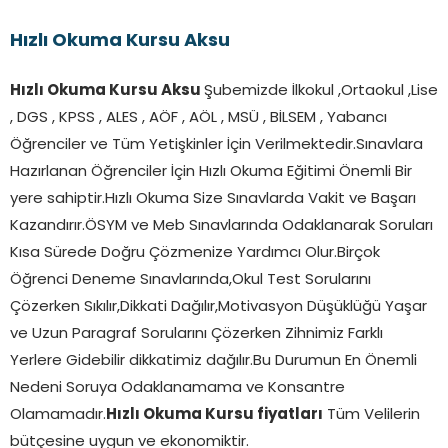
Hızlı Okuma Kursu Aksu
Hızlı Okuma Kursu Aksu
Şubemizde İlkokul ,Ortaokul ,Lise
, DGS , KPSS , ALES , AÖF , AÖL , MSÜ , BİLSEM , Yabancı
Öğrenciler ve Tüm Yetişkinler İçin Verilmektedir.Sınavlara
Hazırlanan Öğrenciler İçin Hızlı Okuma Eğitimi Önemli Bir
yere sahiptir.Hızlı Okuma Size Sınavlarda Vakit ve Başarı
Kazandırır.ÖSYM ve Meb Sınavlarında Odaklanarak Soruları
Kısa Sürede Doğru Çözmenize Yardımcı Olur.Birçok
Öğrenci Deneme Sınavlarında,Okul Test Sorularını
Çözerken Sıkılır,Dikkati Dağılır,Motivasyon Düşüklüğü Yaşar
ve Uzun Paragraf Sorularını Çözerken Zihnimiz Farklı
Yerlere Gidebilir dikkatimiz dağılır.Bu Durumun En Önemli
Nedeni Soruya Odaklanamama ve Konsantre
Olamamadır.
Hızlı Okuma Kursu fiyatları
Tüm Velilerin
bütçesine uygun ve ekonomiktir.