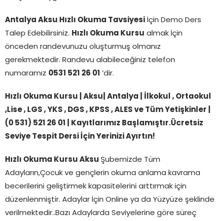
Antalya Aksu
Hızlı Okuma Tavsiyesi
İçin Demo Ders
Talep Edebilirsiniz.
Hızlı Okuma Kursu
almak İçin
önceden randevunuzu oluşturmuş olmanız
gerekmektedir. Randevu alabileceğiniz telefon
numaramız
0531 521 26 01
‘dir.
Hızlı Okuma Kursu | Aksu| Antalya | İlkokul , Ortaokul
,Lise , LGS , YKS , DGS , KPSS , ALES ve Tüm Yetişkinler |
(0 531) 521 26 01 | Kayıtlarımız Başlamıştır.Ücretsiz
Seviye Tespit Dersi İçin Yerinizi Ayırtın!
Hızlı Okuma Kursu Aksu
Şubemizde Tüm
Adayların,Çocuk ve gençlerin okuma anlama kavrama
becerilerini geliştirmek kapasitelerini arttırmak için
düzenlenmiştir. Adaylar İçin Online ya da Yüzyüze şeklinde
verilmektedir..Bazı Adaylarda Seviyelerine göre süreç