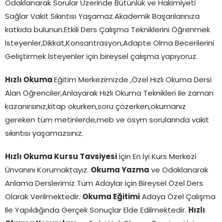
Odaklanarak Sorular Üzerinde Bütünlük ve Hakimiyeti
Sağlar Vakit Sıkıntısı Yaşamaz.Akademik Başarılarınıza
katkıda bulunun.Etkili Ders Çalışma Tekniklerini Öğrenmek
İsteyenler,Dikkat,Konsantrasyon,Adapte Olma Becerilerini
Geliştirmek İsteyenler için bireysel çalışma yapıyoruz.
Hızlı Okuma
Eğitim Merkezimizde ,Özel Hızlı Okuma Dersi
Alan Öğrenciler,Anlayarak Hızlı Okuma Teknikleri ile zaman
kazanırsınız,kitap okurken,soru çözerken,okumanız
gereken tüm metinlerde,meb ve ösym sorularında vakit
sıkıntısı yaşamazsınız.
Hızlı Okuma Kursu Tavsiyesi
İçin En İyi Kurs Merkezi
Ünvanını Korumaktayız.
Okuma Yazma
ve Odaklanarak
Anlama Derslerimiz Tüm Adaylar İçin Bireysel Özel Ders
Olarak Verilmektedir.
Okuma Eğitimi
Adaya Özel Çalışma
İle Yapıldığında Gerçek Sonuçlar Elde Edilmektedir.
Hızlı