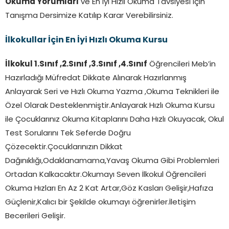
Okuma Yorumları
ve En İyi Hızlı Okuma Tavsiyesi İçin
Tanışma Dersimize Katılıp Karar Verebilirsiniz.
İlkokullar İçin En İyi Hızlı Okuma Kursu
İlkokul 1.Sınıf ,2.Sınıf ,3.Sınıf ,4.Sınıf
Öğrencileri Meb’in
Hazırladığı Müfredat Dikkate Alınarak Hazırlanmış
Anlayarak Seri ve Hızlı Okuma Yazma ,Okuma Teknikleri ile
Özel Olarak Desteklenmiştir.Anlayarak Hızlı Okuma Kursu
ile Çocuklarınız Okuma Kitaplarını Daha Hızlı Okuyacak, Okul
Test Sorularını Tek Seferde Doğru
Çözecektir.Çocuklarınızın Dikkat
Dağınıklığı,Odaklanamama,Yavaş Okuma Gibi Problemleri
Ortadan Kalkacaktır.Okumayı Seven İlkokul Öğrencileri
Okuma Hızları En Az 2 Kat Artar,Göz Kasları Gelişir,Hafıza
Güçlenir,Kalıcı bir Şekilde okumayı öğrenirler.İletişim
Becerileri Gelişir.