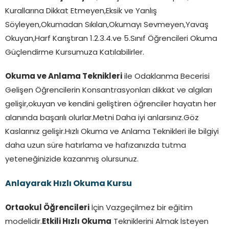
Kurallarına Dikkat Etmeyen,Eksik ve Yanlış
Söyleyen,Okumadan Sıkılan,Okumayı Sevmeyen,Yavaş
Okuyan,Harf Karıştıran 1.2.3.4.ve 5.Sınıf Öğrencileri Okuma
Güçlendirme Kursumuza Katılabilirler.
Okuma ve Anlama Teknikleri
ile Odaklanma Becerisi
Gelişen Öğrencilerin Konsantrasyonları dikkat ve algıları
gelişir,okuyan ve kendini geliştiren öğrenciler hayatın her
alanında başarılı olurlar.Metni Daha iyi anlarsınız.Göz
Kaslarınız gelişir.Hızlı Okuma ve Anlama Teknikleri ile bilgiyi
daha uzun süre hatırlama ve hafızanızda tutma
yeteneğinizide kazanmış olursunuz.
Anlayarak Hızlı Okuma Kursu
Ortaokul Öğrencileri
İçin Vazgeçilmez bir eğitim
modelidir.
Etkili Hızlı Okuma
Tekniklerini Almak İsteyen