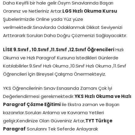
Daha Keyifli bir hale gelir.Ösym Sınavlarında Başarı
Oranınız ve Netleriniz Artar.
LGS Hızlı Okuma Kursu
Şubelerimizde Online yada Yüz yüze
verilmektedir.Sınavlarda Odaklanmak Dikkat Seviyenizi
Arttırarark Soruları Daha Doğru Çözmenizi Sağlayacaktır.
LİSE 9.Sınıf , 10.Sınıf ,11.Sınıf
,12.Sınıf Öğrencileri
Hızlı
Okuma ve Hızlı Paragraf Kursuna İstedikleri Günlerde
Katılabilirler.9.Sınıf Hızlı Okuma ,10.Sınıf Hızlı Okuma ,11.Sınıf
Öğrencileri İçin Bireysel Çalışma Önermekteyiz.
YKS Öğrencilerinin Sınav Esnasında Zamanı Çok İyi
Değerlendirmesi gerekmektedir.
YKS Hızlı Okuma ve Hızlı
Paragraf Çözme Eğitimi
ile Ekstra zaman ve Başarı
kazanırlar.Soruları Anlama ve Kavrama Yetileri
gelişir,Kendinize Olan Güveniniz Artar,
TYT Türkçe
Paragraf
Sorularını Tek Seferde Anlayarak