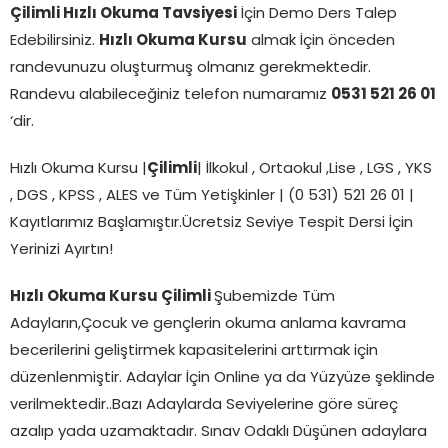
Çilimli
Hızlı Okuma Tavsiyesi
İçin Demo Ders Talep
Edebilirsiniz.
Hızlı Okuma Kursu
almak İçin önceden
randevunuzu oluşturmuş olmanız gerekmektedir.
Randevu alabileceğiniz telefon numaramız
0531 521 26 01
‘dir.
Hızlı Okuma Kursu |
Çilimli
| İlkokul , Ortaokul ,Lise , LGS , YKS
, DGS , KPSS , ALES ve Tüm Yetişkinler | (0 531) 521 26 01 |
Kayıtlarımız Başlamıştır.Ücretsiz Seviye Tespit Dersi İçin
Yerinizi Ayırtın!
Hızlı Okuma Kursu Çilimli
Şubemizde Tüm
Adayların,Çocuk ve gençlerin okuma anlama kavrama
becerilerini geliştirmek kapasitelerini arttırmak için
düzenlenmiştir. Adaylar İçin Online ya da Yüzyüze şeklinde
verilmektedir..Bazı Adaylarda Seviyelerine göre süreç
azalıp yada uzamaktadır. Sınav Odaklı Düşünen adaylara