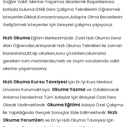
Sağlar Vakit Sıkıntısı Yaşamaz.Akademik Başarılarınıza
katkıda bulunun.Etkili Ders Çalışma Tekniklerini Öğrenmek
İsteyenler,Dikkat,Konsantrasyon,Adapte Olma Becerilerini
Geliştirmek İsteyenler için bireysel çalışma yapıyoruz.
Hızlı Okuma
Eğitim Merkezimizde ,Özel Hızlı Okuma Dersi
Alan Öğrenciler,Anlayarak Hızlı Okuma Teknikleri ile zaman
kazanırsınız,kitap okurken,soru çözerken,okumanız
gereken tüm metinlerde,meb ve ösym sorularında vakit
sıkıntısı yaşamazsınız.
Hızlı Okuma Kursu Tavsiyesi
İçin En İyi Kurs Merkezi
Ünvanını Korumaktayız.
Okuma Yazma
ve Odaklanarak
Anlama Derslerimiz Tüm Adaylar İçin Bireysel Özel Ders
Olarak Verilmektedir.
Okuma Eğitimi
Adaya Özel Çalışma
İle Yapıldığında Gerçek Sonuçlar Elde Edilmektedir.
Hızlı
Okuma Yorumları
ve En İyi Hızlı Okuma Tavsiyesi İçin