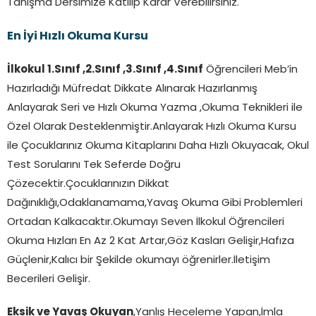
Tanışma Dersimize Katılıp Karar Verebilirsiniz.
En İyi Hızlı Okuma Kursu
İlkokul 1.Sınıf ,2.Sınıf ,3.Sınıf ,4.Sınıf
Öğrencileri Meb’in
Hazırladığı Müfredat Dikkate Alınarak Hazırlanmış
Anlayarak Seri ve Hızlı Okuma Yazma ,Okuma Teknikleri ile
Özel Olarak Desteklenmiştir.Anlayarak Hızlı Okuma Kursu
ile Çocuklarınız Okuma Kitaplarını Daha Hızlı Okuyacak, Okul
Test Sorularını Tek Seferde Doğru
Çözecektir.Çocuklarınızın Dikkat
Dağınıklığı,Odaklanamama,Yavaş Okuma Gibi Problemleri
Ortadan Kalkacaktır.Okumayı Seven İlkokul Öğrencileri
Okuma Hızları En Az 2 Kat Artar,Göz Kasları Gelişir,Hafıza
Güçlenir,Kalıcı bir Şekilde okumayı öğrenirler.İletişim
Becerileri Gelişir.
Eksik ve Yavaş Okuyan
,Yanlış Heceleme Yapan,İmla