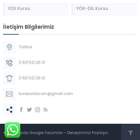
YDS Kursu
YÖK-DİL Kursu
İletişim Bilgilerimiz
Türkiye
0 531 521 26 01
0 531 521 26 01
kursburdacom@gmail.com
KursBurda Google Yorumları – Deneyiminizi Paylaşın