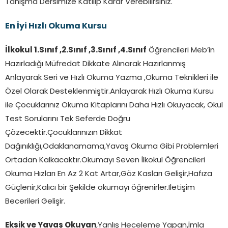
Tanışma Dersimize Katılıp Karar Verebilirsiniz.
En İyi Hızlı Okuma Kursu
İlkokul 1.Sınıf ,2.Sınıf ,3.Sınıf ,4.Sınıf
Öğrencileri Meb’in
Hazırladığı Müfredat Dikkate Alınarak Hazırlanmış
Anlayarak Seri ve Hızlı Okuma Yazma ,Okuma Teknikleri ile
Özel Olarak Desteklenmiştir.Anlayarak Hızlı Okuma Kursu
ile Çocuklarınız Okuma Kitaplarını Daha Hızlı Okuyacak, Okul
Test Sorularını Tek Seferde Doğru
Çözecektir.Çocuklarınızın Dikkat
Dağınıklığı,Odaklanamama,Yavaş Okuma Gibi Problemleri
Ortadan Kalkacaktır.Okumayı Seven İlkokul Öğrencileri
Okuma Hızları En Az 2 Kat Artar,Göz Kasları Gelişir,Hafıza
Güçlenir,Kalıcı bir Şekilde okumayı öğrenirler.İletişim
Becerileri Gelişir.
Eksik ve Yavaş Okuyan
,Yanlış Heceleme Yapan,İmla