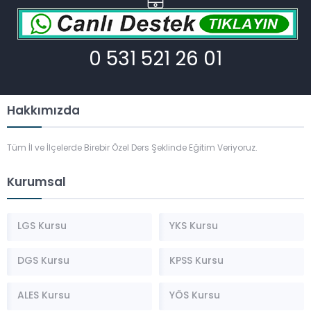
0 531 521 26 01
Hakkımızda
Tüm İl ve İlçelerde Birebir Özel Ders Şeklinde Eğitim Veriyoruz.
Kurumsal
LGS Kursu
YKS Kursu
DGS Kursu
KPSS Kursu
ALES Kursu
YÖS Kursu