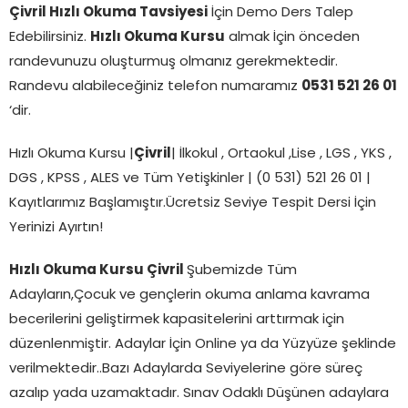
Çivril
Hızlı Okuma Tavsiyesi
İçin Demo Ders Talep
Edebilirsiniz.
Hızlı Okuma Kursu
almak İçin önceden
randevunuzu oluşturmuş olmanız gerekmektedir.
Randevu alabileceğiniz telefon numaramız
0531 521 26 01
‘dir.
Hızlı Okuma Kursu |
Çivril
| İlkokul , Ortaokul ,Lise , LGS , YKS ,
DGS , KPSS , ALES ve Tüm Yetişkinler | (0 531) 521 26 01 |
Kayıtlarımız Başlamıştır.Ücretsiz Seviye Tespit Dersi İçin
Yerinizi Ayırtın!
Hızlı Okuma Kursu Çivril
Şubemizde Tüm
Adayların,Çocuk ve gençlerin okuma anlama kavrama
becerilerini geliştirmek kapasitelerini arttırmak için
düzenlenmiştir. Adaylar İçin Online ya da Yüzyüze şeklinde
verilmektedir..Bazı Adaylarda Seviyelerine göre süreç
azalıp yada uzamaktadır. Sınav Odaklı Düşünen adaylara