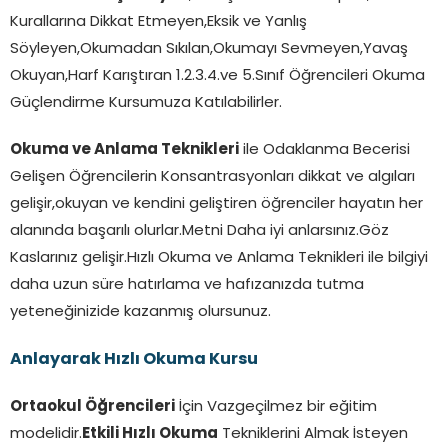
Kurallarına Dikkat Etmeyen,Eksik ve Yanlış
Söyleyen,Okumadan Sıkılan,Okumayı Sevmeyen,Yavaş
Okuyan,Harf Karıştıran 1.2.3.4.ve 5.Sınıf Öğrencileri Okuma
Güçlendirme Kursumuza Katılabilirler.
Okuma ve Anlama Teknikleri
ile Odaklanma Becerisi
Gelişen Öğrencilerin Konsantrasyonları dikkat ve algıları
gelişir,okuyan ve kendini geliştiren öğrenciler hayatın her
alanında başarılı olurlar.Metni Daha iyi anlarsınız.Göz
Kaslarınız gelişir.Hızlı Okuma ve Anlama Teknikleri ile bilgiyi
daha uzun süre hatırlama ve hafızanızda tutma
yeteneğinizide kazanmış olursunuz.
Anlayarak Hızlı Okuma Kursu
Ortaokul Öğrencileri
İçin Vazgeçilmez bir eğitim
modelidir.
Etkili Hızlı Okuma
Tekniklerini Almak İsteyen