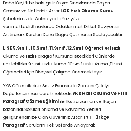
Daha Keyifli bir hale gelir.Ösym Sınavlarında Başarı
Oranınız ve Netleriniz Artar.
LGS Hızlı Okuma Kursu
Şubelerimizde Online yada Yüz yüze
verilmektedir.Sınavlarda Odaklanmak Dikkat Seviyenizi
Arttırarark Soruları Daha Doğru Çözmenizi Sağlayacaktır.
LİSE 9.Sınıf , 10.Sınıf ,11.Sınıf
,12.Sınıf Öğrencileri
Hızlı
Okuma ve Hızlı Paragraf Kursuna İstedikleri Günlerde
Katılabilirler.9.Sınıf Hızlı Okuma ,10.Sınıf Hızlı Okuma ,11.Sınıf
Öğrencileri İçin Bireysel Çalışma Önermekteyiz.
YKS Öğrencilerinin Sınav Esnasında Zamanı Çok İyi
Değerlendirmesi gerekmektedir.
YKS Hızlı Okuma ve Hızlı
Paragraf Çözme Eğitimi
ile Ekstra zaman ve Başarı
kazanırlar.Soruları Anlama ve Kavrama Yetileri
gelişir,Kendinize Olan Güveniniz Artar,
TYT Türkçe
Paragraf
Sorularını Tek Seferde Anlayarak