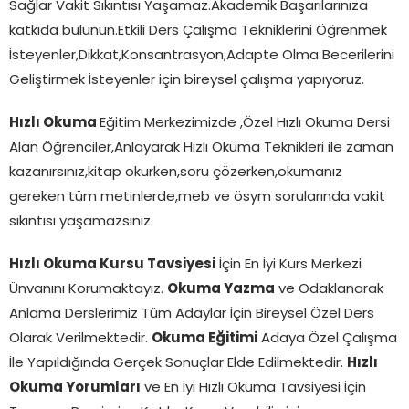
Sağlar Vakit Sıkıntısı Yaşamaz.Akademik Başarılarınıza
katkıda bulunun.Etkili Ders Çalışma Tekniklerini Öğrenmek
İsteyenler,Dikkat,Konsantrasyon,Adapte Olma Becerilerini
Geliştirmek İsteyenler için bireysel çalışma yapıyoruz.
Hızlı Okuma
Eğitim Merkezimizde ,Özel Hızlı Okuma Dersi
Alan Öğrenciler,Anlayarak Hızlı Okuma Teknikleri ile zaman
kazanırsınız,kitap okurken,soru çözerken,okumanız
gereken tüm metinlerde,meb ve ösym sorularında vakit
sıkıntısı yaşamazsınız.
Hızlı Okuma Kursu Tavsiyesi
İçin En İyi Kurs Merkezi
Ünvanını Korumaktayız.
Okuma Yazma
ve Odaklanarak
Anlama Derslerimiz Tüm Adaylar İçin Bireysel Özel Ders
Olarak Verilmektedir.
Okuma Eğitimi
Adaya Özel Çalışma
İle Yapıldığında Gerçek Sonuçlar Elde Edilmektedir.
Hızlı
Okuma Yorumları
ve En İyi Hızlı Okuma Tavsiyesi İçin