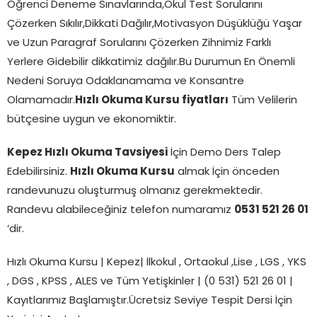
Öğrenci Deneme Sınavlarında,Okul Test Sorularını
Çözerken Sıkılır,Dikkati Dağılır,Motivasyon Düşüklüğü Yaşar
ve Uzun Paragraf Sorularını Çözerken Zihnimiz Farklı
Yerlere Gidebilir dikkatimiz dağılır.Bu Durumun En Önemli
Nedeni Soruya Odaklanamama ve Konsantre
Olamamadır.
Hızlı Okuma Kursu fiyatları
Tüm Velilerin
bütçesine uygun ve ekonomiktir.
Kepez
Hızlı Okuma Tavsiyesi
İçin Demo Ders Talep
Edebilirsiniz.
Hızlı Okuma Kursu
almak İçin önceden
randevunuzu oluşturmuş olmanız gerekmektedir.
Randevu alabileceğiniz telefon numaramız
0531 521 26 01
‘dir.
Hızlı Okuma Kursu | Kepez| İlkokul , Ortaokul ,Lise , LGS , YKS
, DGS , KPSS , ALES ve Tüm Yetişkinler | (0 531) 521 26 01 |
Kayıtlarımız Başlamıştır.Ücretsiz Seviye Tespit Dersi İçin