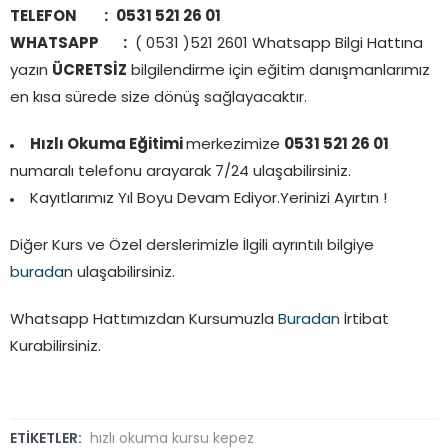
TELEFON :
0531 521 26 01
WHATSAPP :
( 0531 )521 2601 Whatsapp Bilgi Hattına
yazın
ÜCRETSİZ
bilgilendirme için eğitim danışmanlarımız
en kısa sürede size dönüş sağlayacaktır.
Hızlı Okuma Eğitimi
merkezimize
0531 521 26 01
numaralı telefonu arayarak 7/24 ulaşabilirsiniz.
Kayıtlarımız Yıl Boyu Devam Ediyor.Yerinizi Ayırtın !
Diğer Kurs ve Özel derslerimizle İlgili ayrıntılı bilgiye
buradan
ulaşabilirsiniz.
Whatsapp Hattımızdan Kursumuzla
Buradan
İrtibat
Kurabilirsiniz.
ETİKETLER:
hızlı okuma kursu kepez