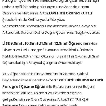
Paragraf Çözme Teknikleridir.Paragraf Çözmek Sizin İçin
Daha Keyifli bir hale gelir.Ösym Sınavlarında Başarı
Oranınız ve Netleriniz Artar.
LGS Hızlı Okuma Kursu
Şubelerimizde Online yada Yüz yüze
verilmektedir.Sınavlarda Odaklanmak Dikkat Seviyenizi
Arttırarark Soruları Daha Doğru Çözmenizi Sağlayacaktır.
LİSE 9.Sınıf , 10.Sınıf ,11.Sınıf
,12.Sınıf Öğrencileri
Hızlı
Okuma ve Hızlı Paragraf Kursuna İstedikleri Günlerde
Katılabilirler.9.Sınıf Hızlı Okuma ,10.Sınıf Hızlı Okuma ,11.Sınıf
Öğrencileri İçin Bireysel Çalışma Önermekteyiz.
YKS Öğrencilerinin Sınav Esnasında Zamanı Çok İyi
Değerlendirmesi gerekmektedir.
YKS Hızlı Okuma ve Hızlı
Paragraf Çözme Eğitimi
ile Ekstra zaman ve Başarı
kazanırlar.Soruları Anlama ve Kavrama Yetileri
gelişir,Kendinize Olan Güveniniz Artar,
TYT Türkçe