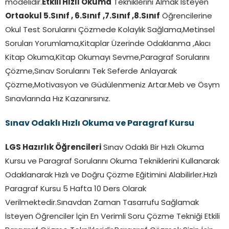
modelidir.
Etkili Hızlı Okuma
Tekniklerini Almak İsteyen
Ortaokul 5.Sınıf , 6.Sınıf
,7.Sınıf ,8.Sınıf
Öğrencilerine
Okul Test Sorularını Çözmede Kolaylık Sağlama,Metinsel
Soruları Yorumlama,Kitaplar Üzerinde Odaklanma ,Akıcı
Kitap Okuma,Kitap Okumayı Sevme,Paragraf Sorularını
Çözme,Sınav Sorularını Tek Seferde Anlayarak
Çözme,Motivasyon ve Güdülenmeniz Artar.Meb ve Ösym
Sınavlarında Hız Kazanırsınız.
Sınav Odaklı Hızlı Okuma ve Paragraf Kursu
LGS Hazırlık Öğrencileri
Sınav Odaklı Bir Hızlı Okuma
Kursu ve Paragraf Sorularını Okuma Tekniklerini Kullanarak
Odaklanarak Hızlı ve Doğru Çözme Eğitimini Alabilirler.Hızlı
Paragraf Kursu 5 Hafta 10 Ders Olarak
Verilmektedir.Sınavdan Zaman Tasarrufu Sağlamak
İsteyen Öğrenciler İçin En Verimli Soru Çözme Tekniği Etkili