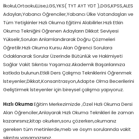
İlkokul,Ortaokul,Lise,LGS,YKS( TYT AYT YDT ),DGS,KPSS,ALES
Adayları,Yabancı Öğrenciler,Yabancı Ülke Vatandaşları ve
Tüm Yetişkinler Hızlı Okuma Eğitimi Alabilirler.Hızlı Etkin
Okuma Tekniğini Öğrenen Adayların Dikkat Seviyesi
Yükselir,Soruları Anlamlandırarak Doğru Çözmeleri
Öğretilir.Hızlı Okuma Kursu Alan Öğrenci Sorulara
Odaklanarak Sorular Üzerinde Bütünlük ve Hakimiyeti
Sağlar Vakit Sıkıntısı Yaşamaz.Akademik Başarılarınıza
katkıda bulunun.Etkili Ders Çalışma Tekniklerini Öğrenmek
İsteyenler,Dikkat,Konsantrasyon,Adapte Olma Becerilerini
Geliştirmek İsteyenler için bireysel çalışma yapıyoruz.
Hızlı Okuma
Eğitim Merkezimizde ,Özel Hızlı Okuma Dersi
Alan Öğrenciler,Anlayarak Hızlı Okuma Teknikleri ile zaman
kazanırsınız,kitap okurken,soru çözerken,okumanız
gereken tüm metinlerde,meb ve ösym sorularında vakit
sıkıntısı yaşamazsınız.