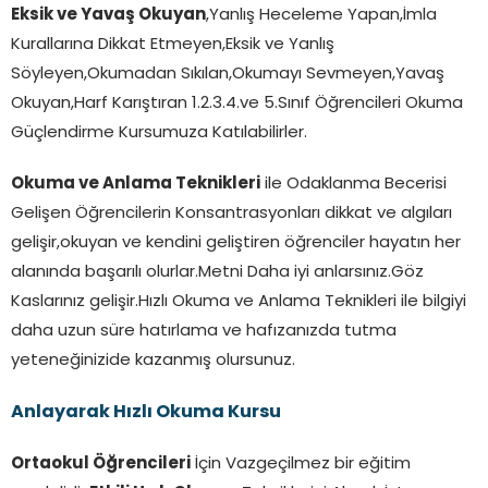
Eksik ve Yavaş Okuyan
,Yanlış Heceleme Yapan,İmla
Kurallarına Dikkat Etmeyen,Eksik ve Yanlış
Söyleyen,Okumadan Sıkılan,Okumayı Sevmeyen,Yavaş
Okuyan,Harf Karıştıran 1.2.3.4.ve 5.Sınıf Öğrencileri Okuma
Güçlendirme Kursumuza Katılabilirler.
Okuma ve Anlama Teknikleri
ile Odaklanma Becerisi
Gelişen Öğrencilerin Konsantrasyonları dikkat ve algıları
gelişir,okuyan ve kendini geliştiren öğrenciler hayatın her
alanında başarılı olurlar.Metni Daha iyi anlarsınız.Göz
Kaslarınız gelişir.Hızlı Okuma ve Anlama Teknikleri ile bilgiyi
daha uzun süre hatırlama ve hafızanızda tutma
yeteneğinizide kazanmış olursunuz.
Anlayarak Hızlı Okuma Kursu
Ortaokul Öğrencileri
İçin Vazgeçilmez bir eğitim