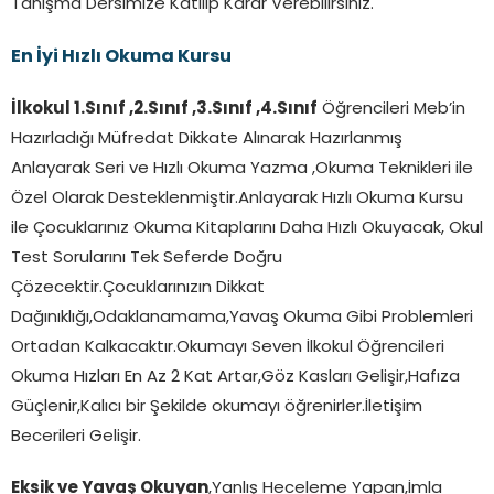
Tanışma Dersimize Katılıp Karar Verebilirsiniz.
En İyi Hızlı Okuma Kursu
İlkokul 1.Sınıf ,2.Sınıf ,3.Sınıf ,4.Sınıf
Öğrencileri Meb’in
Hazırladığı Müfredat Dikkate Alınarak Hazırlanmış
Anlayarak Seri ve Hızlı Okuma Yazma ,Okuma Teknikleri ile
Özel Olarak Desteklenmiştir.Anlayarak Hızlı Okuma Kursu
ile Çocuklarınız Okuma Kitaplarını Daha Hızlı Okuyacak, Okul
Test Sorularını Tek Seferde Doğru
Çözecektir.Çocuklarınızın Dikkat
Dağınıklığı,Odaklanamama,Yavaş Okuma Gibi Problemleri
Ortadan Kalkacaktır.Okumayı Seven İlkokul Öğrencileri
Okuma Hızları En Az 2 Kat Artar,Göz Kasları Gelişir,Hafıza
Güçlenir,Kalıcı bir Şekilde okumayı öğrenirler.İletişim
Becerileri Gelişir.
Eksik ve Yavaş Okuyan
,Yanlış Heceleme Yapan,İmla