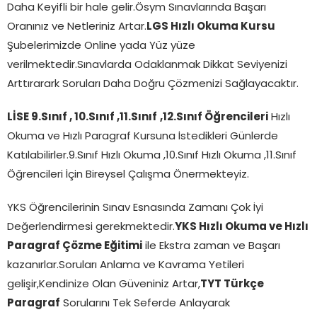
Daha Keyifli bir hale gelir.Ösym Sınavlarında Başarı
Oranınız ve Netleriniz Artar.
LGS Hızlı Okuma Kursu
Şubelerimizde Online yada Yüz yüze
verilmektedir.Sınavlarda Odaklanmak Dikkat Seviyenizi
Arttırarark Soruları Daha Doğru Çözmenizi Sağlayacaktır.
LİSE 9.Sınıf , 10.Sınıf ,11.Sınıf
,12.Sınıf Öğrencileri
Hızlı
Okuma ve Hızlı Paragraf Kursuna İstedikleri Günlerde
Katılabilirler.9.Sınıf Hızlı Okuma ,10.Sınıf Hızlı Okuma ,11.Sınıf
Öğrencileri İçin Bireysel Çalışma Önermekteyiz.
YKS Öğrencilerinin Sınav Esnasında Zamanı Çok İyi
Değerlendirmesi gerekmektedir.
YKS Hızlı Okuma ve Hızlı
Paragraf Çözme Eğitimi
ile Ekstra zaman ve Başarı
kazanırlar.Soruları Anlama ve Kavrama Yetileri
gelişir,Kendinize Olan Güveniniz Artar,
TYT Türkçe
Paragraf
Sorularını Tek Seferde Anlayarak