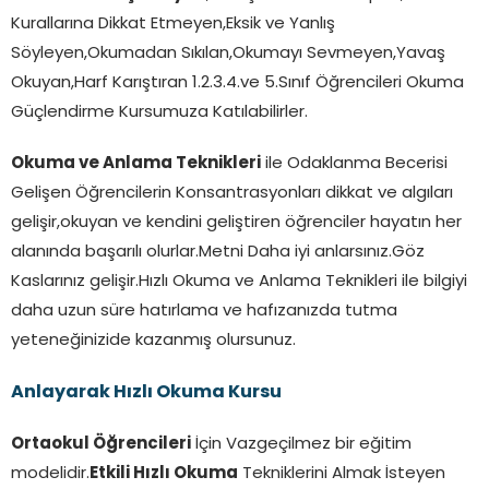
Kurallarına Dikkat Etmeyen,Eksik ve Yanlış
Söyleyen,Okumadan Sıkılan,Okumayı Sevmeyen,Yavaş
Okuyan,Harf Karıştıran 1.2.3.4.ve 5.Sınıf Öğrencileri Okuma
Güçlendirme Kursumuza Katılabilirler.
Okuma ve Anlama Teknikleri
ile Odaklanma Becerisi
Gelişen Öğrencilerin Konsantrasyonları dikkat ve algıları
gelişir,okuyan ve kendini geliştiren öğrenciler hayatın her
alanında başarılı olurlar.Metni Daha iyi anlarsınız.Göz
Kaslarınız gelişir.Hızlı Okuma ve Anlama Teknikleri ile bilgiyi
daha uzun süre hatırlama ve hafızanızda tutma
yeteneğinizide kazanmış olursunuz.
Anlayarak Hızlı Okuma Kursu
Ortaokul Öğrencileri
İçin Vazgeçilmez bir eğitim
modelidir.
Etkili Hızlı Okuma
Tekniklerini Almak İsteyen