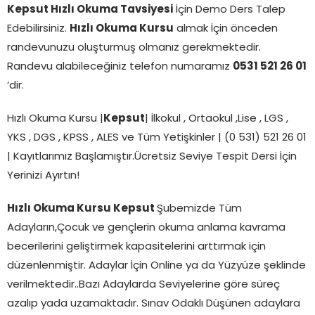
Kepsut
Hızlı Okuma Tavsiyesi
İçin Demo Ders Talep
Edebilirsiniz.
Hızlı Okuma Kursu
almak İçin önceden
randevunuzu oluşturmuş olmanız gerekmektedir.
Randevu alabileceğiniz telefon numaramız
0531 521 26 01
‘dir.
Hızlı Okuma Kursu |
Kepsut
| İlkokul , Ortaokul ,Lise , LGS ,
YKS , DGS , KPSS , ALES ve Tüm Yetişkinler | (0 531) 521 26 01
| Kayıtlarımız Başlamıştır.Ücretsiz Seviye Tespit Dersi İçin
Yerinizi Ayırtın!
Hızlı Okuma Kursu Kepsut
Şubemizde Tüm
Adayların,Çocuk ve gençlerin okuma anlama kavrama
becerilerini geliştirmek kapasitelerini arttırmak için
düzenlenmiştir. Adaylar İçin Online ya da Yüzyüze şeklinde
verilmektedir..Bazı Adaylarda Seviyelerine göre süreç
azalıp yada uzamaktadır. Sınav Odaklı Düşünen adaylara