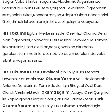
Sağlar Vakit Sıkıntısı Yaşamaz.Akademik Başarılarınıza
katkıda bulunun.Etkili Ders Çalışma Tekniklerini Öğrenmek
İsteyenler,Dikkat,Konsantrasyon,Adapte Olma Becerilerini
Geliştirmek İsteyenler için bireysel çalışma yapıyoruz.
Hızlı Okuma
Eğitim Merkezimizde ,Özel Hızlı Okuma Dersi
Alan Öğrenciler,Anlayarak Hızlı Okuma Teknikleri ile zaman
kazanırsınız,kitap okurken,soru çözerken,okumanız
gereken tüm metinlerde,meb ve ösym sorularında vakit
sıkıntısı yaşamazsınız.
Hızlı Okuma Kursu Tavsiyesi
İçin En İyi Kurs Merkezi
Ünvanını Korumaktayız.
Okuma Yazma
ve Odaklanarak
Anlama Derslerimiz Tüm Adaylar İçin Bireysel Özel Ders
Olarak Verilmektedir.
Okuma Eğitimi
Adaya Özel Çalışma
İle Yapıldığında Gerçek Sonuçlar Elde Edilmektedir.
Hızlı
Okuma Yorumları
ve En İyi Hızlı Okuma Tavsiyesi İçin