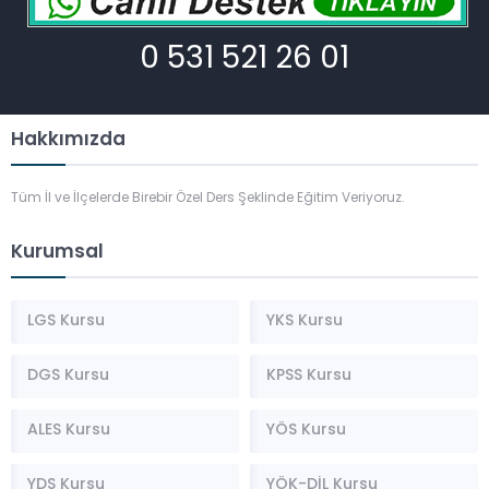
0 531 521 26 01
Hakkımızda
Tüm İl ve İlçelerde Birebir Özel Ders Şeklinde Eğitim Veriyoruz.
Kurumsal
LGS Kursu
YKS Kursu
DGS Kursu
KPSS Kursu
ALES Kursu
YÖS Kursu
YDS Kursu
YÖK-DİL Kursu