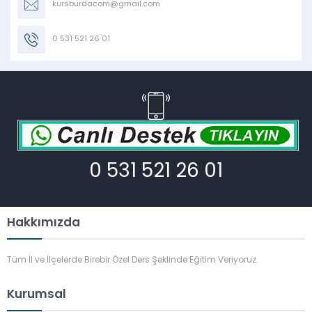
kursburdacom@gmail.com
0 531 521 26 01
0 531 521 26 01
Hakkımızda
Tüm İl ve İlçelerde Birebir Özel Ders Şeklinde Eğitim Veriyoruz.
Kurumsal