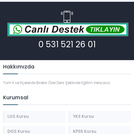
0 531 521 26 01
Hakkımızda
Tüm İl ve İlçelerde Birebir Özel Ders Şeklinde Eğitim Veriyoruz.
Kurumsal
LGS Kursu
YKS Kursu
DGS Kursu
KPSS Kursu