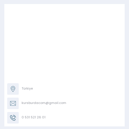
Türkiye
kursburdacom@gmail.com
0 531 521 26 01