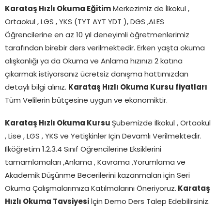
Karataş
Hızlı Okuma Eğitim
Merkezimiz de İlkokul ,
Ortaokul , LGS , YKS (TYT AYT YDT ), DGS ,ALES
Öğrencilerine en az 10 yıl deneyimli öğretmenlerimiz
tarafından birebir ders verilmektedir. Erken yaşta okuma
alışkanlığı ya da Okuma ve Anlama hızınızı 2 katına
çıkarmak istiyorsanız ücretsiz danışma hattımızdan
detaylı bilgi alınız.
Karataş
Hızlı Okuma Kursu fiyatları
Tüm Velilerin bütçesine uygun ve ekonomiktir.
Karataş Hızlı Okuma Kursu
Şubemizde İlkokul , Ortaokul
, Lise , LGS , YKS ve Yetişkinler İçin Devamlı Verilmektedir.
İlköğretim 1.2.3.4 Sınıf Öğrencilerine Eksiklerini
tamamlamaları ,Anlama , Kavrama ,Yorumlama ve
Akademik Düşünme Becerilerini kazanmaları için Seri
Okuma Çalışmalarımıza Katılmalarını Öneriyoruz.
Karataş
Hızlı Okuma Tavsiyesi
İçin Demo Ders Talep Edebilirsiniz.