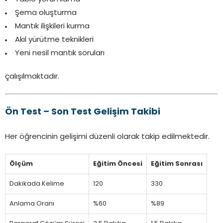
Şema oluşturma
Mantık ilişkileri kurma
Akıl yürütme teknikleri
Yeni nesil mantık soruları
çalışılmaktadır.
Ön Test – Son Test Gelişim Takibi
Her öğrencinin gelişimi düzenli olarak takip edilmektedir.
Ölçüm
Eğitim Öncesi
Eğitim Sonrası
Dakikada Kelime
120
330
Anlama Oranı
%60
%89