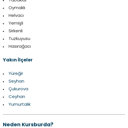
Tabaklar
Oymaklı
Helvacı
Yemişli
Sirkenli
Tuzkuyusu
Hasırağacı
Yakın İlçeler
Yüreğir
Seyhan
Çukurova
Ceyhan
Yumurtalık
Neden Kursburda?