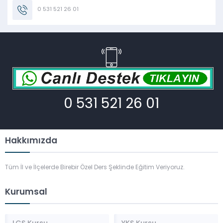
0 531 521 26 01
0 531 521 26 01
Hakkımızda
Tüm İl ve İlçelerde Birebir Özel Ders Şeklinde Eğitim Veriyoruz.
Kurumsal