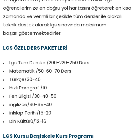
ve öğretmekteyiz. Her aday kendine özeldir. Lgs
öğrencilerimize en doğru yol haritasını öğreterek en kısa
zamanda ve verimli bir şekilde tüm dersler ile alakalı
teknik destek alarak lgs sınavında maksimum
başarı göstermektedirler.
LGS ÖZEL DERS PAKETLERİ
Lgs Tüm Dersler /200-220-250 Ders
Matematik /50-60-70 Ders
Türkçe/30-40
Hızlı Paragraf /10
Fen Bilgisi /30-40-50
ingilizce/30-35-40
inkılap Tarihi/15-20
Din Kültürü/12-16
LGS Kursu Başiskele Kurs Programı