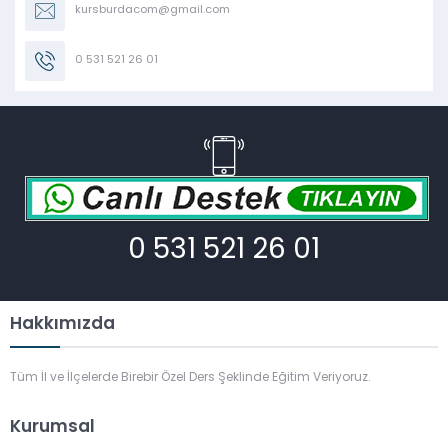
kursburdacom@gmail.com
0 531 521 26 01
0 531 521 26 01
Hakkımızda
Tüm İl ve İlçelerde Birebir Özel Ders Şeklinde Eğitim Veriyoruz.
Kurumsal