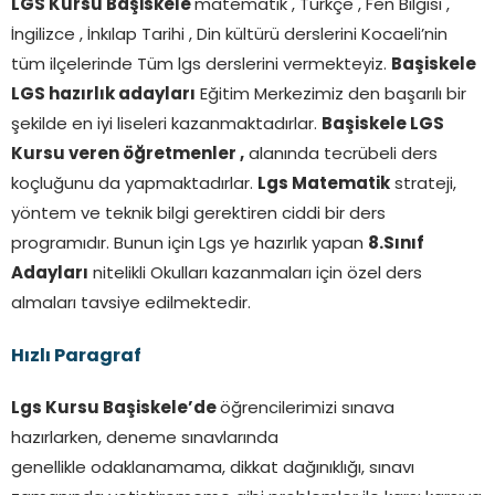
LGS Kursu Başiskele
matematik , Türkçe , Fen Bilgisi ,
İngilizce , İnkılap Tarihi , Din kültürü derslerini Kocaeli’nin
tüm ilçelerinde Tüm lgs derslerini vermekteyiz.
Başiskele
LGS hazırlık adayları
Eğitim Merkezimiz den başarılı bir
şekilde en iyi liseleri kazanmaktadırlar.
Başiskele LGS
Kursu veren öğretmenler ,
alanında tecrübeli ders
koçluğunu da yapmaktadırlar.
Lgs Matematik
strateji,
yöntem ve teknik bilgi gerektiren ciddi bir ders
programıdır. Bunun için Lgs ye hazırlık yapan
8.Sınıf
Adayları
nitelikli Okulları kazanmaları için özel ders
almaları tavsiye edilmektedir.
Hızlı Paragraf
Lgs Kursu Başiskele’de
öğrencilerimizi sınava
hazırlarken, deneme sınavlarında
genellikle odaklanamama, dikkat dağınıklığı, sınavı