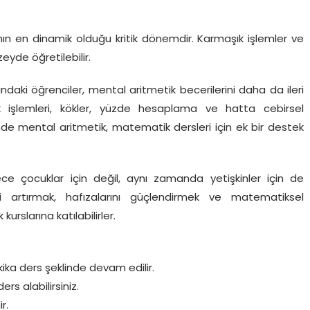
nın en dinamik olduğu kritik dönemdir. Karmaşık işlemler ve
eyde öğretilebilir.
daki öğrenciler, mental aritmetik becerilerini daha da ileri
k işlemleri, kökler, yüzde hesaplama ve hatta cebirsel
mde mental aritmetik, matematik dersleri için ek bir destek
e çocuklar için değil, aynı zamanda yetişkinler için de
lerini artırmak, hafızalarını güçlendirmek ve matematiksel
urslarına katılabilirler.
ika ders şeklinde devam edilir.
s alabilirsiniz.
r.