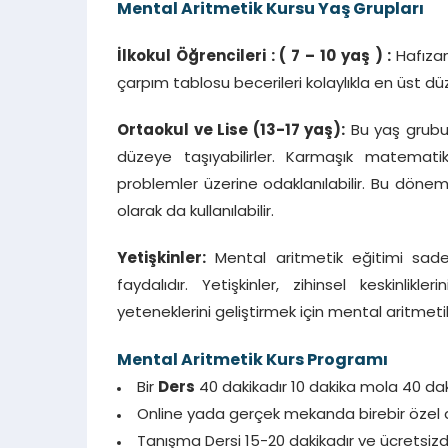
Mental Aritmetik Kursu Yaş Grupları
İlkokul Öğrencileri : ( 7 – 10 yaş ) :
Hafıza
çarpım tablosu becerileri kolaylıkla en üst düz
Ortaokul ve Lise (13-17 yaş):
Bu yaş grubun
düzeye taşıyabilirler. Karmaşık matemati
problemler üzerine odaklanılabilir. Bu döne
olarak da kullanılabilir.
Yetişkinler:
Mental aritmetik eğitimi sadec
faydalıdır. Yetişkinler, zihinsel keskinlik
yeteneklerini geliştirmek için mental aritmetik k
Mental Aritmetik Kurs Programı
Bir
Ders
40 dakikadır 10 dakika mola 40 dak
Online yada gerçek mekanda birebir özel der
Tanışma Dersi 15-20 dakikadır ve ücretsizdi