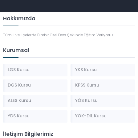
Hakkımızda
Tüm İl ve İlçelerde Birebir Özel Ders Şeklinde Eğitim Veriyoruz.
Kurumsal
LGS Kursu
YKS Kursu
DGS Kursu
KPSS Kursu
ALES Kursu
YÖS Kursu
YDS Kursu
YÖK-DİL Kursu
İletişim Bilgilerimiz