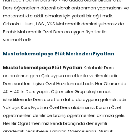
Haftada 1 Gün İki Ders 40 + 40 dakika olarak Birebir Özel
Ders öğrencilerin düzenli olarak antrenman yapmalarını ve
matematikte aktif olmaları için yeterli bir eğitimdir.
Ortaokul , Lise , LGS , YKS Matematik dersleri şubemiz de
Birebir Matematik Özel Ders en uygun fiyatlar ile
verilmektedir.
Mustafakemalpaşa Etüt Merkezleri Fiyatları
Mustafakemalpaşa Etüt Fiyatları
Kalabalık Ders
ortamlarına göre Çok uygun ücretler ile verilmektedir.
Ders saatleri kişiye Özel Hazırlanmaktadır. Her Oturumda
40 + 40 İki Ders yapılır. Öğrenciler Grup oluşturmak
istediklerinde Ders ücretleri daha da uyguna gelmektedir.
Yaklaşık Kurs Fiyatına Özel Ders alabilirsiniz. Kurum Özel
öğretmenleri denilince branş öğretmenleri aklımıza gelir.
Her Bir Öğretmenimiz kendi branşında deneyimli
akademik tecrübeye sahiptir. Ödemelerinizi Günlük ,