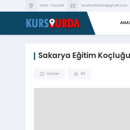
İzmit - Kocaeli
kursburdacom@gmail.com
ANA
Sakarya Eğitim Koçluğ
Ürünler
60