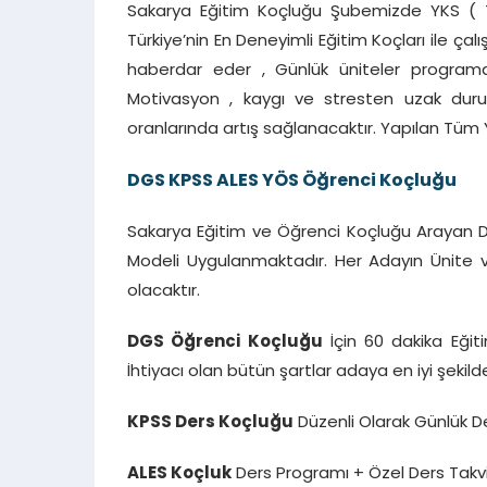
Sakarya Eğitim Koçluğu Şubemizde YKS ( TY
Türkiye’nin En Deneyimli Eğitim Koçları ile ç
haberdar eder , Günlük üniteler programa d
Motivasyon , kaygı ve stresten uzak durul
oranlarında artış sağlanacaktır. Yapılan Tüm Y
DGS KPSS ALES YÖS Öğrenci Koçluğu
Sakarya Eğitim ve Öğrenci Koçluğu Arayan DG
Modeli Uygulanmaktadır. Her Adayın Ünite ve 
olacaktır.
DGS Öğrenci Koçluğu
İçin 60 dakika Eğit
İhtiyacı olan bütün şartlar adaya en iyi şekilde
KPSS Ders Koçluğu
Düzenli Olarak Günlük 
ALES Koçluk
Ders Programı + Özel Ders Takv