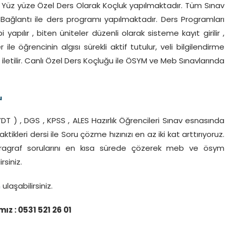
 Yüz yüze Özel Ders Olarak Koçluk yapılmaktadır. Tüm Sınav
 Bağlantı ile ders programı yapılmaktadır. Ders Programları
 yapılır , biten üniteler düzenli olarak sisteme kayıt girilir ,
e öğrencinin algısı sürekli aktif tutulur, veli bilgilendirme
e iletilir. Canlı Özel Ders Koçluğu ile ÖSYM ve Meb Sınavlarında
u
 YDT ) , DGS , KPSS , ALES Hazırlık Öğrencileri Sınav esnasında
ikleri dersi ile Soru çözme hızınızı en az iki kat arttırıyoruz.
agraf sorularını en kısa sürede çözerek meb ve ösym
rsiniz.
n
ulaşabilirsiniz.
z : 0531 521 26 01