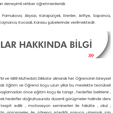
an deneyimli rehber öğretmenleridir.
Pamukova, Akyazı, Karapürçek, Erenler, Arifiye, Sapanca,
 Kaynarca, Kocaali, Karasu şubelerinde verilmektedir.
 ve MEB Müfredatı Dikkate alınarak her Öğrencinin bireysel
adır. Eğitim ve Öğrenci koçu uzun yıllar bu meslekte tecrübeli
şlamadan önce eğitim koçu ile tanışır , hedefler belirlenir ,
üksek hedefler doğrultusunda düzenli görüşmeler halinde ders
er tespit edilir , motivasyon seminerleri ile fakülte , okul ,
nda görüşmeler ile öğrenci istediği sonuca ulaşmak için