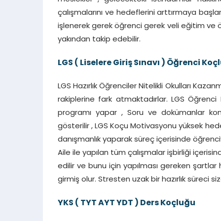
çalışmalarını ve hedeflerini arttırmaya başla
işlenerek gerek öğrenci gerek veli eğitim ve 
yakından takip edebilir.
LGS ( Liselere Giriş Sınavı ) Öğrenci Koç
LGS Hazırlık Öğrenciler Nitelikli Okulları Ka
rakiplerine fark atmaktadırlar. LGS Öğrenc
programı yapar , Soru ve dokümanlar kon
gösterilir , LGS Koçu Motivasyonu yüksek hed
danışmanlık yaparak süreç içerisinde öğrenciy
Aile ile yapılan tüm çalışmalar işbirliği içeris
edilir ve bunu için yapılması gereken şartlar
girmiş olur. Stresten uzak bir hazırlık süreci si
YKS ( TYT AYT YDT ) Ders Koçluğu