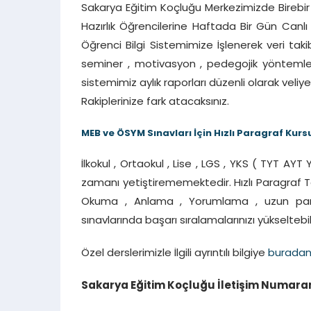
Sakarya Eğitim Koçluğu Merkezimizde Birebir
Hazırlık Öğrencilerine Haftada Bir Gün Canlı
Öğrenci Bilgi Sistemimize İşlenerek veri takibi
seminer , motivasyon , pedegojik yöntemler il
sistemimiz aylık raporları düzenli olarak veliy
Rakiplerinize fark atacaksınız.
MEB ve ÖSYM Sınavları İçin Hızlı Paragraf Kurs
İlkokul , Ortaokul , Lise , LGS , YKS ( TYT AYT
zamanı yetiştirememektedir. Hızlı Paragraf Takt
Okuma , Anlama , Yorumlama , uzun par
sınavlarında başarı sıralamalarınızı yükseltebili
Özel derslerimizle İlgili ayrıntılı bilgiye
burada
Sakarya Eğitim Koçluğu İletişim Numaramı