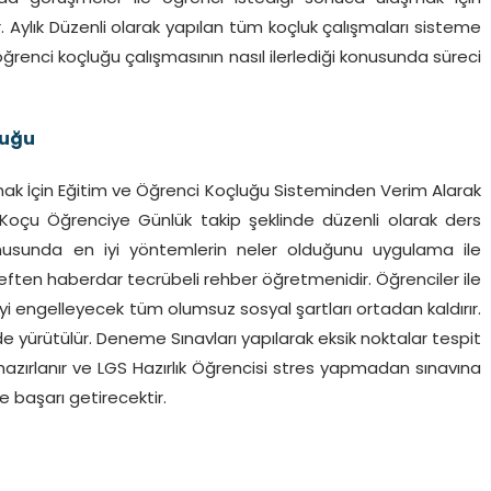
r. Aylık Düzenli olarak yapılan tüm koçluk çalışmaları sisteme
öğrenci koçluğu çalışmasının nasıl ilerlediği konusunda süreci
luğu
zanmak İçin Eğitim ve Öğrenci Koçluğu Sisteminden Verim Alarak
i Koçu Öğrenciye Günlük takip şeklinde düzenli olarak ders
usunda en iyi yöntemlerin neler olduğunu uygulama ile
eften haberdar tecrübeli rehber öğretmenidir. Öğrenciler ile
i engelleyecek tüm olumsuz sosyal şartları ortadan kaldırır.
inde yürütülür. Deneme Sınavları yapılarak eksik noktalar tespit
 hazırlanır ve LGS Hazırlık Öğrencisi stres yapmadan sınavına
ze başarı getirecektir.