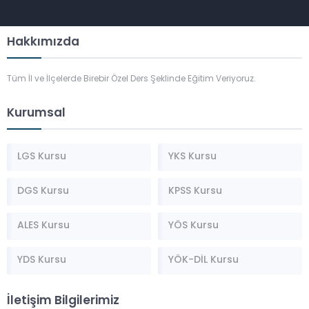
Hakkımızda
Tüm İl ve İlçelerde Birebir Özel Ders Şeklinde Eğitim Veriyoruz.
Kurumsal
LGS Kursu
YKS Kursu
DGS Kursu
KPSS Kursu
ALES Kursu
YÖS Kursu
YDS Kursu
YÖK-DİL Kursu
İletişim Bilgilerimiz