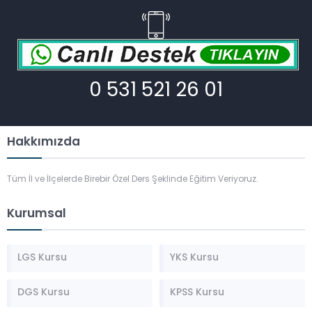
0 531 521 26 01
Hakkımızda
Tüm İl ve İlçelerde Birebir Özel Ders Şeklinde Eğitim Veriyoruz.
Kurumsal
LGS Kursu
YKS Kursu
DGS Kursu
KPSS Kursu