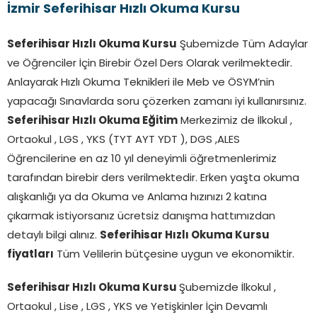
İzmir Seferihisar Hızlı Okuma Kursu
Seferihisar Hızlı Okuma Kursu
Şubemizde Tüm Adaylar
ve Öğrenciler İçin Birebir Özel Ders Olarak verilmektedir.
Anlayarak Hızlı Okuma Teknikleri ile Meb ve ÖSYM’nin
yapacağı Sınavlarda soru çözerken zamanı iyi kullanırsınız.
Seferihisar
Hızlı Okuma Eğitim
Merkezimiz de İlkokul ,
Ortaokul , LGS , YKS (TYT AYT YDT ), DGS ,ALES
Öğrencilerine en az 10 yıl deneyimli öğretmenlerimiz
tarafından birebir ders verilmektedir. Erken yaşta okuma
alışkanlığı ya da Okuma ve Anlama hızınızı 2 katına
çıkarmak istiyorsanız ücretsiz danışma hattımızdan
detaylı bilgi alınız.
Seferihisar
Hızlı Okuma Kursu
fiyatları
Tüm Velilerin bütçesine uygun ve ekonomiktir.
Seferihisar Hızlı Okuma Kursu
Şubemizde İlkokul ,
Ortaokul , Lise , LGS , YKS ve Yetişkinler İçin Devamlı