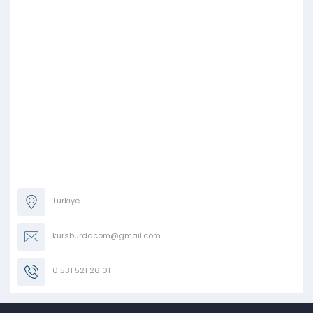
Türkiye
kursburdacom@gmail.com
0 531 521 26 01