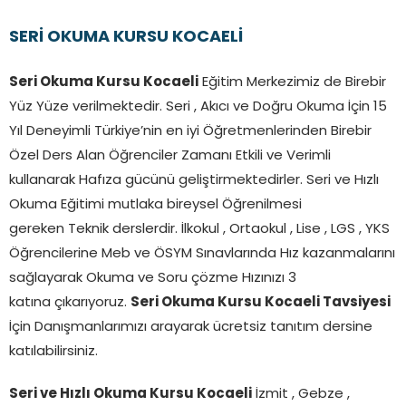
SERİ OKUMA KURSU KOCAELİ
Seri Okuma Kursu Kocaeli
Eğitim Merkezimiz de Birebir
Yüz Yüze verilmektedir. Seri , Akıcı ve Doğru Okuma İçin 15
Yıl Deneyimli Türkiye’nin en iyi Öğretmenlerinden Birebir
Özel Ders Alan Öğrenciler Zamanı Etkili ve Verimli
kullanarak Hafıza gücünü geliştirmektedirler. Seri ve Hızlı
Okuma Eğitimi mutlaka bireysel Öğrenilmesi
gereken Teknik derslerdir. İlkokul , Ortaokul , Lise , LGS , YKS
Öğrencilerine Meb ve ÖSYM Sınavlarında Hız kazanmalarını
sağlayarak Okuma ve Soru çözme Hızınızı 3
katına çıkarıyoruz.
Seri Okuma Kursu Kocaeli Tavsiyesi
İçin Danışmanlarımızı arayarak ücretsiz tanıtım dersine
katılabilirsiniz.
Seri ve Hızlı Okuma Kursu Kocaeli
İzmit , Gebze ,