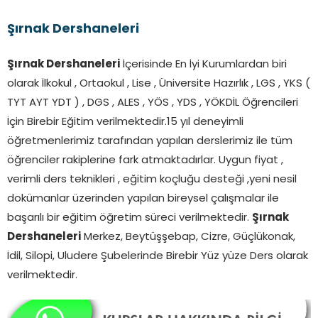
Şırnak Dershaneleri
Şırnak Dershaneleri
İçerisinde En İyi Kurumlardan biri
olarak İlkokul , Ortaokul , Lise , Üniversite Hazırlık , LGS , YKS (
TYT AYT YDT ) , DGS , ALES , YÖS , YDS , YÖKDİL Öğrencileri
İçin Birebir Eğitim verilmektedir.15 yıl deneyimli
öğretmenlerimiz tarafından yapılan derslerimiz ile tüm
öğrenciler rakiplerine fark atmaktadırlar. Uygun fiyat ,
verimli ders teknikleri , eğitim koçluğu desteği ,yeni nesil
dokümanlar üzerinden yapılan bireysel çalışmalar ile
başarılı bir eğitim öğretim süreci verilmektedir.
Şırnak
Dershaneleri
Merkez, Beytüşşebap, Cizre, Güçlükonak,
İdil, Silopi, Uludere Şubelerinde Birebir Yüz yüze Ders olarak
verilmektedir.