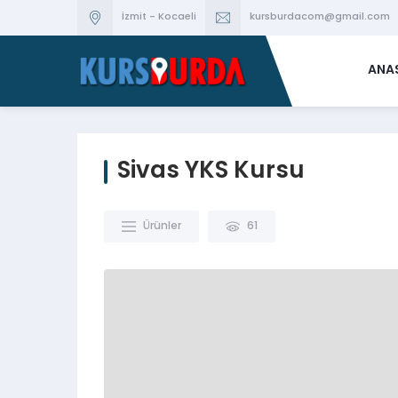
İzmit - Kocaeli
kursburdacom@gmail.com
ANA
Sivas YKS Kursu
Ürünler
61