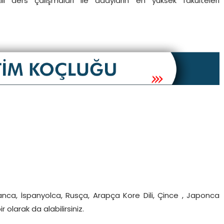
li ders çalışmaları ile adayların en yüksek fakülteleri
nca, İspanyolca, Rusça, Arapça Kore Dili, Çince , Japonca
r olarak da alabilirsiniz.