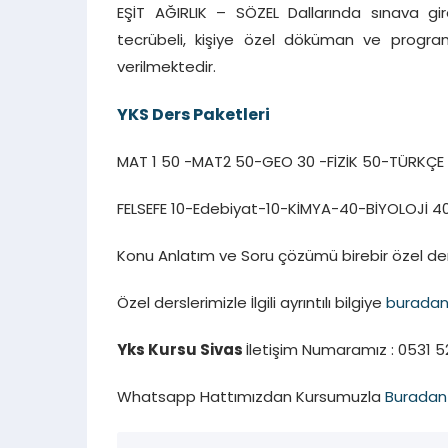
EŞİT AĞIRLIK – SÖZEL Dallarında sınava gir
tecrübeli, kişiye özel döküman ve progra
verilmektedir.
YKS Ders Paketleri
MAT 1 50 -MAT2 50-GEO 30 -FİZİK 50-TÜRKÇE
FELSEFE 10-Edebiyat-10-KİMYA-40-BİYOLOJİ 4
Konu Anlatım ve Soru çözümü birebir özel der
Özel derslerimizle İlgili ayrıntılı bilgiye
burada
Yks Kursu Sivas
İletişim Numaramız : 0531 52
Whatsapp Hattımızdan Kursumuzla
Buradan