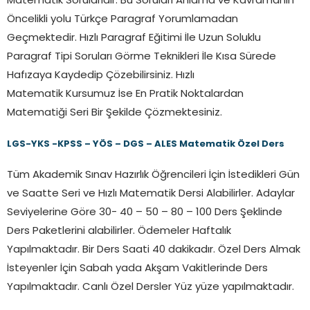
Matematik Sorularıdır. Bu Soruları Anlama ve Kavramanın
Öncelikli yolu Türkçe Paragraf Yorumlamadan
Geçmektedir. Hızlı Paragraf Eğitimi İle Uzun Soluklu
Paragraf Tipi Soruları Görme Teknikleri İle Kısa Sürede
Hafızaya Kaydedip Çözebilirsiniz. Hızlı
Matematik Kursumuz İse En Pratik Noktalardan
Matematiği Seri Bir Şekilde Çözmektesiniz.
LGS-YKS -KPSS – YÖS – DGS – ALES Matematik Özel Ders
Tüm Akademik Sınav Hazırlık Öğrencileri İçin İstedikleri Gün
ve Saatte Seri ve Hızlı Matematik Dersi Alabilirler. Adaylar
Seviyelerine Göre 30- 40 – 50 – 80 – 100 Ders Şeklinde
Ders Paketlerini alabilirler. Ödemeler Haftalık
Yapılmaktadır. Bir Ders Saati 40 dakikadır. Özel Ders Almak
İsteyenler İçin Sabah yada Akşam Vakitlerinde Ders
Yapılmaktadır. Canlı Özel Dersler Yüz yüze yapılmaktadır.