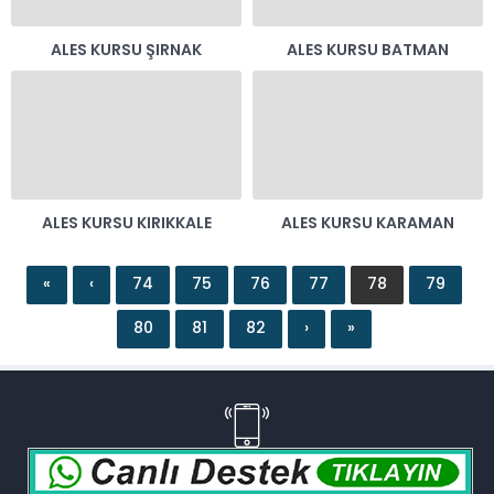
ALES KURSU ŞIRNAK
ALES KURSU BATMAN
ALES KURSU KIRIKKALE
ALES KURSU KARAMAN
«
‹
74
75
76
77
78
79
80
81
82
›
»