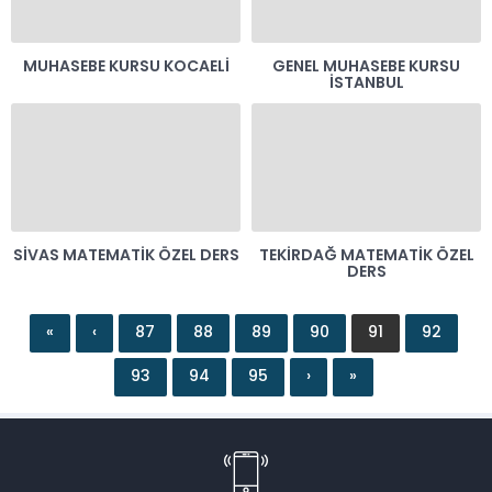
MUHASEBE KURSU KOCAELI
GENEL MUHASEBE KURSU
İSTANBUL
SIVAS MATEMATIK ÖZEL DERS
TEKIRDAĞ MATEMATIK ÖZEL
DERS
«
‹
87
88
89
90
91
92
93
94
95
›
»