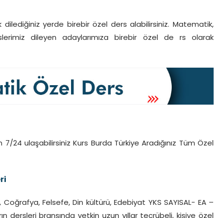
ilediğiniz yerde birebir özel ders alabilirsiniz. Matematik,
derslerimiz dileyen adaylarımıza birebir özel de rs olarak
 7/24 ulaşabilirsiniz Kurs Burda Türkiye Aradığınız Tüm Özel
ri
ih, Coğrafya, Felsefe, Din kültürü, Edebiyat YKS SAYISAL- EA –
 dersleri branşında yetkin uzun yıllar tecrübeli, kişiye özel