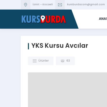
İzmit - Kocaeli
kursburdacom@gmail.com
ANA
YKS Kursu Avcılar
Ürünler
63