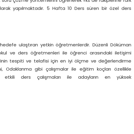
 soru çözme yöntemlerini öğrenerek Yks de rakiplerine fark
 olarak yapılmaktadır. 5 Hafta 10 Ders süren bir özel ders
 hedefe ulaştıran yetkin öğretmenlerdir. Düzenli Döküman
 okul ve ders öğretmenleri ile öğrenci arasındaki iletişimi
rinin tespiti ve telafisi için en iyi ölçme ve değerlendirme
mi, Odaklanma gibi çalışmalar ile eğitim koçları özellikle
 etkili ders çalışmaları ile adayların en yüksek