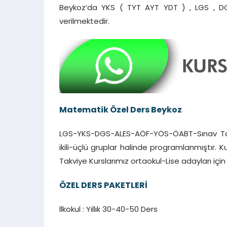
Beykoz’da YKS ( TYT AYT YDT ) , LGS , DGS
verilmektedir.
Matematik Özel Ders Beykoz
LGS-YKS-DGS-ALES-AÖF-YÖS-ÖABT-Sınav Takv
ikili-üçlü gruplar halinde programlanmıştır. K
Takviye Kurslarımız ortaokul-Lise adayları içi
ÖZEL DERS PAKETLERİ
İlkokul : Yıllık 30-40-50 Ders