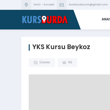
İzmit - Kocaeli
kursburdacom@gmail.com
ANA
YKS Kursu Beykoz
Ürünler
55