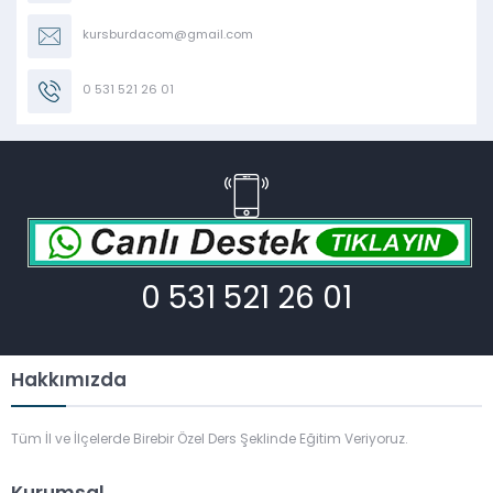
kursburdacom@gmail.com
0 531 521 26 01
0 531 521 26 01
Hakkımızda
Tüm İl ve İlçelerde Birebir Özel Ders Şeklinde Eğitim Veriyoruz.