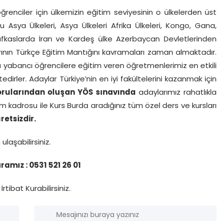
ğrenciler için ülkemizin eğitim seviyesinin o ülkelerden üst
u Asya Ülkeleri, Asya Ülkeleri Afrika Ülkeleri, Kongo, Gana,
afkaslarda İran ve Kardeş ülke Azerbaycan Devletlerinden
ının Türkçe Eğitim Mantığını kavramaları zaman almaktadır.
ca yabancı öğrencilere eğitim veren öğretmenlerimiz en etkili
rler. Adaylar Türkiye’nin en iyi fakültelerini kazanmak için
Sorularından oluşan YÖS sınavında
adaylarımız rahatlıkla
m kadrosu ile Kurs Burda aradığınız tüm özel ders ve kursları
retsizdir.
n
ulaşabilirsiniz.
amız : 0531 521 26 01
İrtibat Kurabilirsiniz.