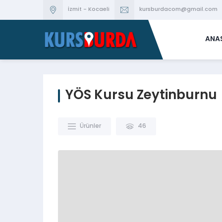
İzmit - Kocaeli
kursburdacom@gmail.com
ANA
YÖS Kursu Zeytinburnu
Ürünler
46