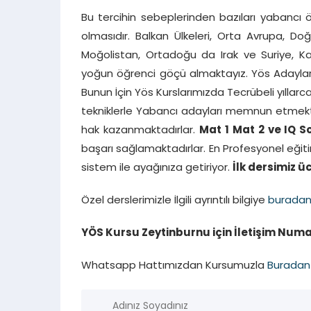
Bu tercihin sebeplerinden bazıları yabancı ö
olmasıdır. Balkan Ülkeleri, Orta Avrupa, Doğ
Moğolistan, Ortadoğu da Irak ve Suriye, K
yoğun öğrenci göçü almaktayız. Yös Adaylar
Bunun İçin Yös Kurslarımızda Tecrübeli yıllar
tekniklerle Yabancı adayları memnun etmektedi
hak kazanmaktadırlar.
Mat 1 Mat 2 ve IQ 
başarı sağlamaktadırlar. En Profesyonel eğiti
sistem ile ayağınıza getiriyor.
İlk dersimiz üc
Özel derslerimizle İlgili ayrıntılı bilgiye
burada
YÖS Kursu Zeytinburnu için İletişim Numar
Whatsapp Hattımızdan Kursumuzla
Buradan