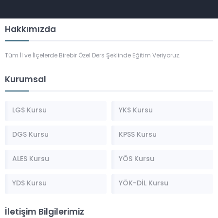
Hakkımızda
Tüm İl ve İlçelerde Birebir Özel Ders Şeklinde Eğitim Veriyoruz.
Kurumsal
LGS Kursu
YKS Kursu
DGS Kursu
KPSS Kursu
ALES Kursu
YÖS Kursu
YDS Kursu
YÖK-DİL Kursu
İletişim Bilgilerimiz