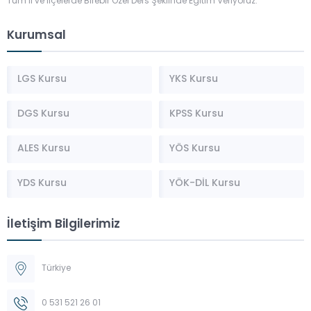
Tüm İl ve İlçelerde Birebir Özel Ders Şeklinde Eğitim Veriyoruz.
Kurumsal
LGS Kursu
YKS Kursu
DGS Kursu
KPSS Kursu
ALES Kursu
YÖS Kursu
YDS Kursu
YÖK-DİL Kursu
İletişim Bilgilerimiz
Türkiye
0 531 521 26 01