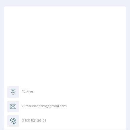
Türkiye
kursburdacom@gmail.com
0 531 521 26 01