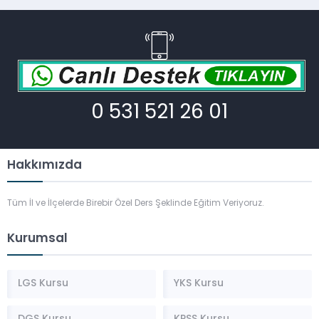
0 531 521 26 01
Hakkımızda
Tüm İl ve İlçelerde Birebir Özel Ders Şeklinde Eğitim Veriyoruz.
Kurumsal
LGS Kursu
YKS Kursu