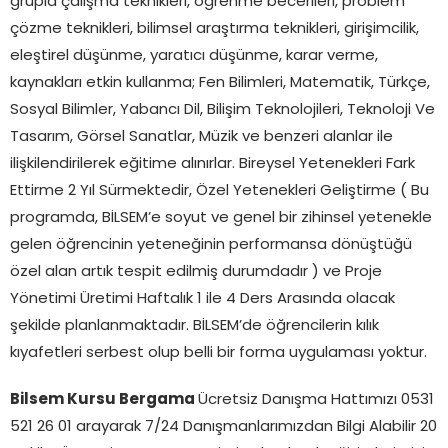
grupla çalışma teknikleri, öğrenme becerileri, problem
çözme teknikleri, bilimsel araştırma teknikleri, girişimcilik,
eleştirel düşünme, yaratıcı düşünme, karar verme,
kaynakları etkin kullanma; Fen Bilimleri, Matematik, Türkçe,
Sosyal Bilimler, Yabancı Dil, Bilişim Teknolojileri, Teknoloji Ve
Tasarım, Görsel Sanatlar, Müzik ve benzeri alanlar ile
ilişkilendirilerek eğitime alınırlar. Bireysel Yetenekleri Fark
Ettirme 2 Yıl Sürmektedir, Özel Yetenekleri Geliştirme ( Bu
programda, BİLSEM’e soyut ve genel bir zihinsel yetenekle
gelen öğrencinin yeteneğinin performansa dönüştüğü
özel alan artık tespit edilmiş durumdadır ) ve Proje
Yönetimi Üretimi Haftalık 1 ile 4 Ders Arasında olacak
şekilde planlanmaktadır. BİLSEM’de öğrencilerin kılık
kıyafetleri serbest olup belli bir forma uygulaması yoktur.
Bilsem Kursu Bergama
Ücretsiz Danışma Hattımızı 0531
521 26 01 arayarak 7/24 Danışmanlarımızdan Bilgi Alabilir 20